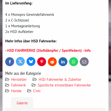
Im Lieferumfang:
4 x Monopro Gewindefahrwerk
2 x C-Schlüssel
1 x Montageanleitung
2x HSD Aufkleber
Mehr Infos über HSD Fahrwerke:
-
HSD FAHRWERKE (Stoßdämpfer / Sportfedern) - Info
Bluesky
Twitter
Facebook
Pinterest
Reddit
LinkedIn
WhatsApp
E-
mail
Mehr aus der Kategorie
Hersteller
HSD Fahrwerke & Zubehör
Fahrwerk
Sportliche einstellbare Fahrwerke
Honda
Civic
Galerie