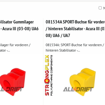
N
belle
lisator Gummilager
081534A SPORT-Buchse für vorder
 - Acura III (03-08) UA6
/ hinteren Stabilisator - Acura III (0
08) UA6 / UA7
ager für vorderen /
081534A: SPORT-Buchse für vorderen /
tor -...
hinteren Stabilisator -...