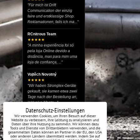
"Für mich ist Drift
Communication der einzig
faire und erstklassige Shop.
Reklamationen, falls ich ma..."
RCnitrous Team
★★★★★
"A minha experiência foi só
pela loja Online devido a
distância, mas para mim uma
loja de confiança, ..."
Vojtěch Novotný
★★★★★
"Wir haben Stronglex-Geräte
gekauft, sie kamen etwa zwei
Tage nach der Bestellung an,
inklusive Monta..."
Datenschutz-Einstellungen
josef helmich
Wir verwenden Cookies, um Ihren Besuch auf dieser
Website zu verbessern, ihre Leistung zu analysieren und
★★★★★
Daten über ihre Nutzung zu sammeln. Wir können dazu
"Hier gibt es viele Dinge, die
Tools und Dienste von Drittanbietern verwenden, und die
du für dein Drift-Auto
gesammelten Daten können an Partner in der EU, den USA
oder anderen Ländern übermittelt werden. Indem Sie auf
verwenden kannst, egal ob