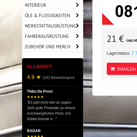
INTERIEUR
ÖLE & FLÜSSIGKEITEN
WERKSTATTAUSRÜSTUNG
21 €
FAHRERAUSRÜSTUNG
inkl 
ZUBEHÖR UND MERCH
Lagerstatus:
3 
ALL4DRIFT
WÄHLEN 
4.9 ★
(182 Bewertungen)
Thibo De Prest
★★★★★
"Es gibt nicht viel zu sagen.
Sehr gute Produkte zu einem
erschwinglichen Preis. Ein
Artikel konnte n..."
RADAR
★★★★★