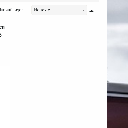
ur auf Lager
Neueste
en
3-