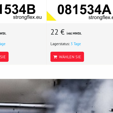
22 €
MWSt.
inkl MWSt.
Tage
Lagerstatus:
3 Tage
SIE
WÄHLEN SIE