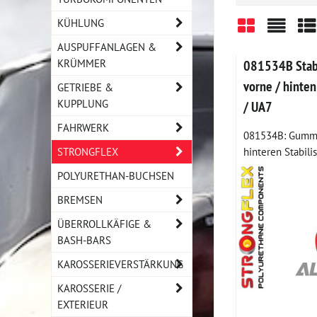
KÜHLUNG
AUSPUFFANLAGEN &
Gitter
Liste
Ta
KRÜMMER
081534B Stabi
vorne / hinten
GETRIEBE &
KUPPLUNG
/ UA7
FAHRWERK
081534B: Gummil
STRONGFLEX
hinteren Stabilisa
POLYURETHAN-BUCHSEN
BREMSEN
ÜBERROLLKÄFIGE &
BASH-BARS
KAROSSERIEVERSTÄRKUNG
KAROSSERIE /
EXTERIEUR