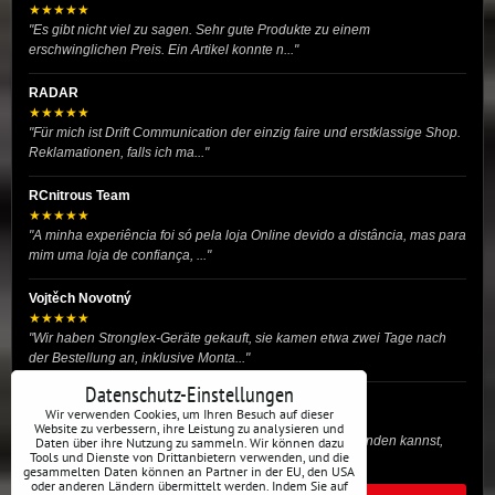
★★★★★
"Es gibt nicht viel zu sagen. Sehr gute Produkte zu einem
erschwinglichen Preis. Ein Artikel konnte n..."
RADAR
★★★★★
"Für mich ist Drift Communication der einzig faire und erstklassige Shop.
Reklamationen, falls ich ma..."
RCnitrous Team
★★★★★
"A minha experiência foi só pela loja Online devido a distância, mas para
mim uma loja de confiança, ..."
Vojtěch Novotný
★★★★★
"Wir haben Stronglex-Geräte gekauft, sie kamen etwa zwei Tage nach
der Bestellung an, inklusive Monta..."
Datenschutz-Einstellungen
josef helmich
Wir verwenden Cookies, um Ihren Besuch auf dieser
★★★★★
Website zu verbessern, ihre Leistung zu analysieren und
"Hier gibt es viele Dinge, die du für dein Drift-Auto verwenden kannst,
Daten über ihre Nutzung zu sammeln. Wir können dazu
Tools und Dienste von Drittanbietern verwenden, und die
egal ob Profi oder für die St..."
gesammelten Daten können an Partner in der EU, den USA
oder anderen Ländern übermittelt werden. Indem Sie auf