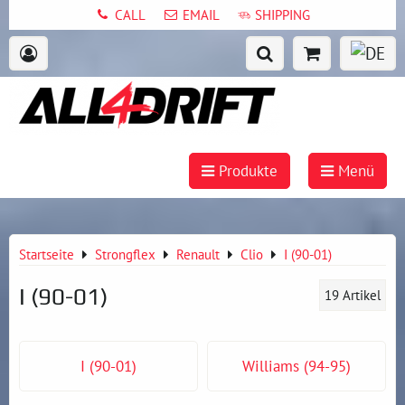
CALL
EMAIL
SHIPPING
Produkte
Menü
Startseite
Strongflex
Renault
Clio
I (90-01)
I (90-01)
19
Artikel
I (90-01)
Williams (94-95)