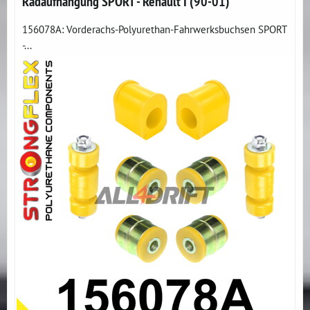
Radaufhängung SPORT - Renault I (90-01)
156078A: Vorderachs-Polyurethan-Fahrwerksbuchsen SPORT
-...