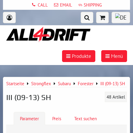
CALL
EMAIL
SHIPPING
Produkte
Menü
Startseite
Strongflex
Subaru
Forester
III (09-13) SH
III (09-13) SH
48
Artikel
Parameter
Preis
Text suchen