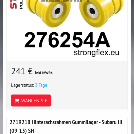
241 €
inkl MWSt.
Lagerstatus:
3 Tage
WÄHLEN SIE
271921B Hinterachsrahmen Gummilager - Subaru III
(09-13) SH