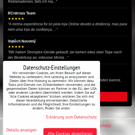
Reklamationen, falls ich ma..."
RCnitrous Team
★★★★★
"A minha experiência foi só pela loja Online devido a distância, mas para
mim uma loja de confiança, ..."
Vojtěch Novotný
★★★★★
"Wir haben Stronglex-Geräte gekauft, sie kamen etwa zwei Tage nach
der Bestellung an, inklusive Monta..."
Datenschutz-Einstellungen
josef helmich
Wir verwenden Cookies, um Ihren Besuch auf dieser
★★★★★
Website zu verbessern, ihre Leistung zu analysieren und
"Hier gibt es viele Dinge, die du für dein Drift-Auto verwenden kannst,
Daten über ihre Nutzung zu sammeln. Wir können dazu
Tools und Dienste von Drittanbietern verwenden, und die
egal ob Profi oder für die St..."
gesammelten Daten können an Partner in der EU, den USA
oder anderen Ländern übermittelt werden. Indem Sie auf
"Alle Cookies akzeptieren" klicken, erklären Sie sich mit
ALLE BEWERTUNGEN
dieser Verarbeitung einverstanden. Detaillierte
Informationen und die Möglichkeit, Ihre Einstellungen zu
ändern, finden Sie unten.
Erklärung zum Datenschutz
Datenschutz-Einstellungen
Erklärung zum Datenschutz
Details anzeigen
Alle Cookies akzeptieren