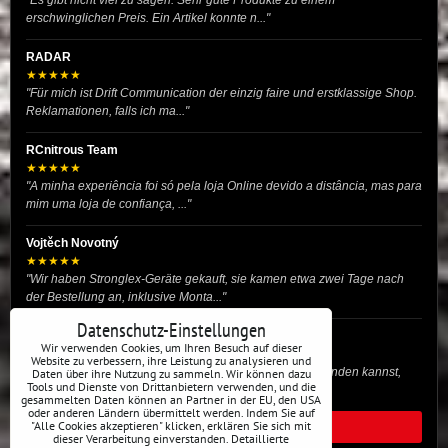
"Es gibt nicht viel zu sagen. Sehr gute Produkte zu einem
erschwinglichen Preis. Ein Artikel konnte n..."
RADAR
★★★★★
"Für mich ist Drift Communication der einzig faire und erstklassige Shop.
Reklamationen, falls ich ma..."
RCnitrous Team
★★★★★
"A minha experiência foi só pela loja Online devido a distância, mas para
mim uma loja de confiança, ..."
Vojtěch Novotný
★★★★★
"Wir haben Stronglex-Geräte gekauft, sie kamen etwa zwei Tage nach
der Bestellung an, inklusive Monta..."
Datenschutz-Einstellungen
josef helmich
Wir verwenden Cookies, um Ihren Besuch auf dieser
★★★★★
Website zu verbessern, ihre Leistung zu analysieren und
"Hier gibt es viele Dinge, die du für dein Drift-Auto verwenden kannst,
Daten über ihre Nutzung zu sammeln. Wir können dazu
Tools und Dienste von Drittanbietern verwenden, und die
egal ob Profi oder für die St..."
gesammelten Daten können an Partner in der EU, den USA
oder anderen Ländern übermittelt werden. Indem Sie auf
"Alle Cookies akzeptieren" klicken, erklären Sie sich mit
ALLE BEWERTUNGEN
dieser Verarbeitung einverstanden. Detaillierte