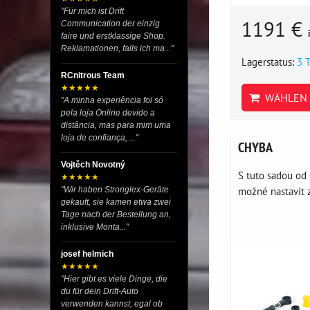
"Für mich ist Drift
1191 €
Communication der einzig
faire und erstklassige Shop.
Reklamationen, falls ich ma..."
Lagerstatus:
3 
RCnitrous Team
★★★★★
WÄHLEN 
"A minha experiência foi só
pela loja Online devido a
distância, mas para mim uma
loja de confiança, ..."
CHYBA
Vojtěch Novotný
S tuto sadou od
★★★★★
možné nastavit z
"Wir haben Stronglex-Geräte
gekauft, sie kamen etwa zwei
Tage nach der Bestellung an,
inklusive Monta..."
josef helmich
★★★★★
"Hier gibt es viele Dinge, die
du für dein Drift-Auto
verwenden kannst, egal ob