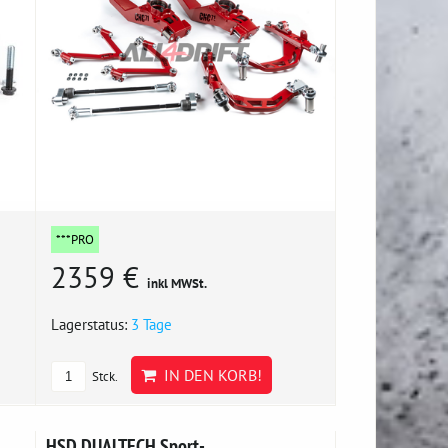
***PRO
2359 €
inkl MWSt.
Lagerstatus:
3 Tage
IN DEN KORB!
Stck.
HSD DUALTECH Sport-