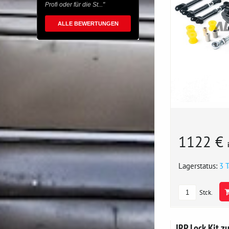
Profi oder für die St..."
ALLE BEWERTUNGEN
1122 €
Lagerstatus:
3 
Stck.
IRP Lock Kit z