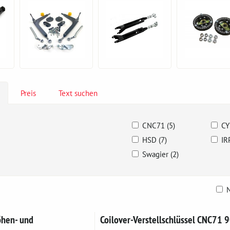
Preis
Text suchen
CNC71 (5)
CY
HSD (7)
IR
Swagier (2)
N
belle
öhen- und
Coilover-Verstellschlüssel CNC71 