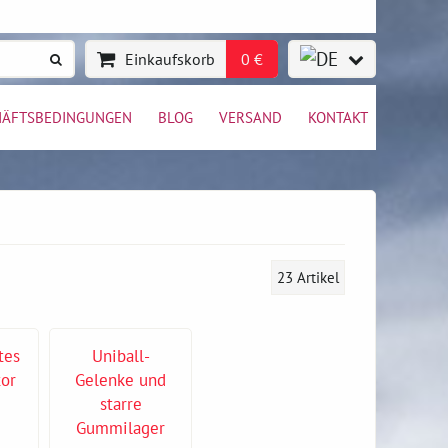
Einkaufskorb
0 €
HÄFTSBEDINGUNGEN
BLOG
VERSAND
KONTAKT
23
Artikel
tes
Uniball-
tor
Gelenke und
starre
Gummilager