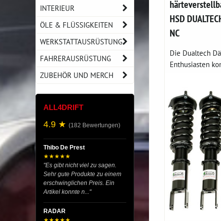
härteverstell
INTERIEUR
HSD DUALTEC
ÖLE & FLÜSSIGKEITEN
NC
WERKSTATTAUSRÜSTUNG
Die Dualtech Dä
FAHRERAUSRÜSTUNG
Enthusiasten konz
ZUBEHÖR UND MERCH
ALL4DRIFT
4.9 ★
(182 Bewertungen)
Thibo De Prest
★★★★★
"Es gibt nicht viel zu sagen.
Sehr gute Produkte zu einem
erschwinglichen Preis. Ein
Artikel konnte n..."
RADAR
★★★★★