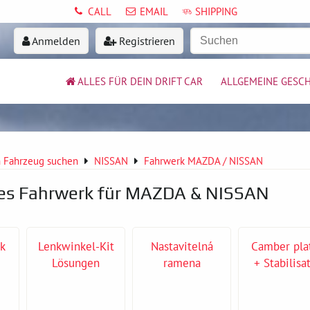
CALL
EMAIL
SHIPPING
Anmelden
Registrieren
ALLES FÜR DEIN DRIFT CAR
ALLGEMEINE GESC
 Fahrzeug suchen
NISSAN
Fahrwerk MAZDA / NISSAN
tes Fahrwerk für MAZDA & NISSAN
rk
Lenkwinkel-Kit
Nastavitelná
Camber pla
Lösungen
ramena
+ Stabilisa