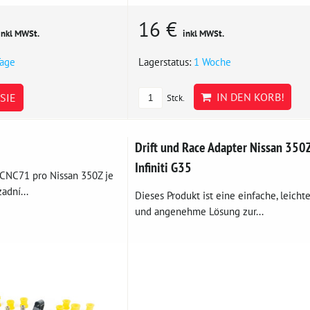
16 €
inkl MWSt.
inkl MWSt.
Tage
Lagerstatus:
1 Woche
IN DEN KORB!
SIE
Stck.
Drift und Race Adapter Nissan 350Z
Infiniti G35
 CNC71 pro Nissan 350Z je
adní...
Dieses Produkt ist eine einfache, leicht
und angenehme Lösung zur...