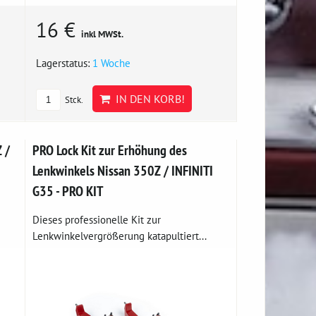
16 €
inkl MWSt.
Lagerstatus:
1 Woche
IN DEN KORB!
Stck.
 /
PRO Lock Kit zur Erhöhung des
Lenkwinkels Nissan 350Z / INFINITI
G35 - PRO KIT
e
Dieses professionelle Kit zur
Lenkwinkelvergrößerung katapultiert...