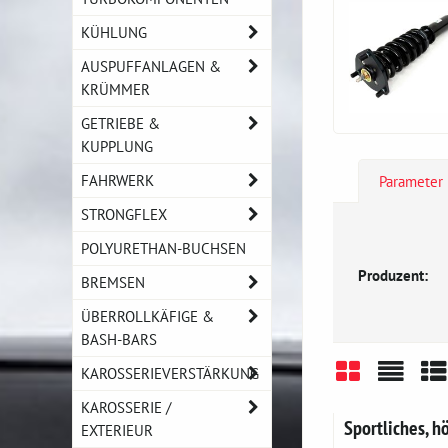
KÜHLUNG
AUSPUFFANLAGEN &
KRÜMMER
GETRIEBE &
KUPPLUNG
FAHRWERK
Parameter
STRONGFLEX
POLYURETHAN-BUCHSEN
Produzent:
BREMSEN
ÜBERROLLKÄFIGE &
BASH-BARS
KAROSSERIEVERSTÄRKUNG
Gitter
Liste
Ta
KAROSSERIE /
Sportliches, h
EXTERIEUR