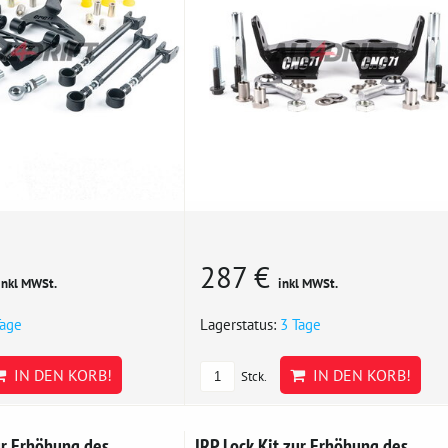
287 €
inkl MWSt.
inkl MWSt.
Tage
Lagerstatus:
3 Tage
IN DEN KORB!
IN DEN KORB!
Stck.
ur Erhöhung des
IRP Lock Kit zur Erhöhung des