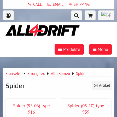
CALL
EMAIL
SHIPPING
Produkte
Menü
Startseite
Strongflex
Alfa Romeo
Spider
Spider
54
Artikel
Spider (95-06) type
Spider (05-10) type
916
939