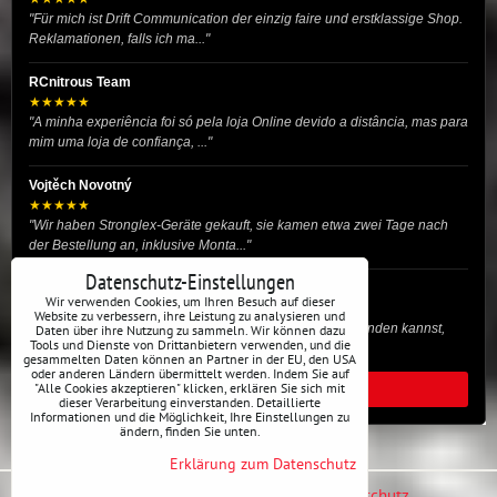
"Für mich ist Drift Communication der einzig faire und erstklassige Shop.
Reklamationen, falls ich ma..."
RCnitrous Team
★★★★★
"A minha experiência foi só pela loja Online devido a distância, mas para
mim uma loja de confiança, ..."
Vojtěch Novotný
★★★★★
"Wir haben Stronglex-Geräte gekauft, sie kamen etwa zwei Tage nach
der Bestellung an, inklusive Monta..."
Datenschutz-Einstellungen
josef helmich
Wir verwenden Cookies, um Ihren Besuch auf dieser
★★★★★
Website zu verbessern, ihre Leistung zu analysieren und
"Hier gibt es viele Dinge, die du für dein Drift-Auto verwenden kannst,
Daten über ihre Nutzung zu sammeln. Wir können dazu
Tools und Dienste von Drittanbietern verwenden, und die
egal ob Profi oder für die St..."
gesammelten Daten können an Partner in der EU, den USA
oder anderen Ländern übermittelt werden. Indem Sie auf
"Alle Cookies akzeptieren" klicken, erklären Sie sich mit
ALLE BEWERTUNGEN
dieser Verarbeitung einverstanden. Detaillierte
Informationen und die Möglichkeit, Ihre Einstellungen zu
ändern, finden Sie unten.
Erklärung zum Datenschutz
Datenschutz-Einstellungen
Erklärung zum Datenschutz