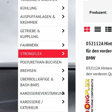
KÜHLUNG
Produzent:
AUSPUFFANLAGEN &
KRÜMMER
GETRIEBE &
KUPPLUNG
Gitter
Liste
Ta
032112A Hint
FAHRWERK
für den vorde
STRONGFLEX
BMW
POLYURETHAN-BUCHSEN
032112A Hintere
BREMSEN
den vorderen Qu
ÜBERROLLKÄFIGE &
BASH-BARS
KAROSSERIEVERSTÄRKUNG
KAROSSERIE /
EXTERIEUR