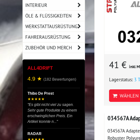
INTERIEUR
ÖLE & FLÜSSIGKEITEN
WERKSTATTAUSRÜSTUNG
FAHRERAUSRÜSTUNG
ZUBEHÖR UND MERCH
41 €
inkl 
ALL4DRIFT
4.9 ★
Lagerstatus:
3 
(182 Bewertungen)
Thibo De Prest
WÄHLEN 
★★★★★
"Es gibt nicht viel zu sagen.
Sehr gute Produkte zu einem
erschwinglichen Preis. Ein
034567A Adap
Artikel konnte n..."
034567A Adapter
RADAR
Robuster Polyure
★★★★★