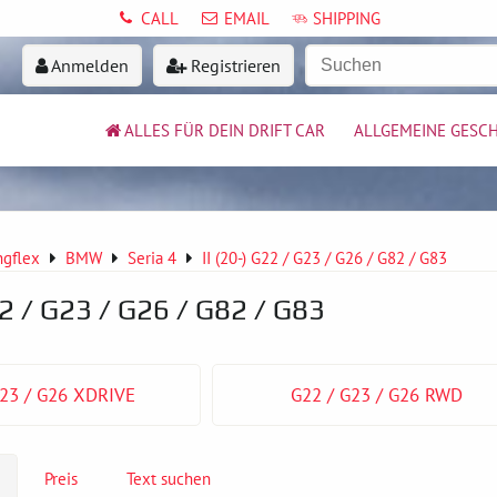
CALL
EMAIL
SHIPPING
Anmelden
Registrieren
ALLES FÜR DEIN DRIFT CAR
ALLGEMEINE GESC
ngflex
BMW
Seria 4
II (20-) G22 / G23 / G26 / G82 / G83
22 / G23 / G26 / G82 / G83
G23 / G26 XDRIVE
G22 / G23 / G26 RWD
Preis
Text suchen