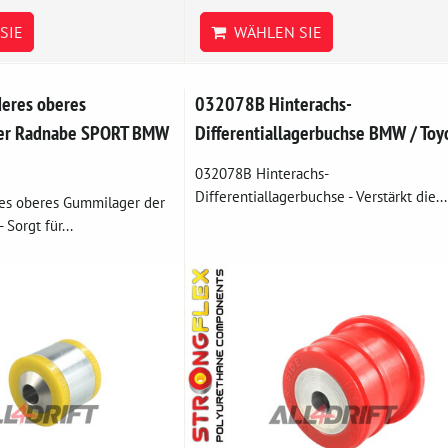
SIE
WÄHLEN SIE
eres oberes
032078B Hinterachs-
er Radnabe SPORT BMW
Differentiallagerbuchse BMW / Toy
032078B Hinterachs-
Differentiallagerbuchse - Verstärkt die...
es oberes Gummilager der
Sorgt für...