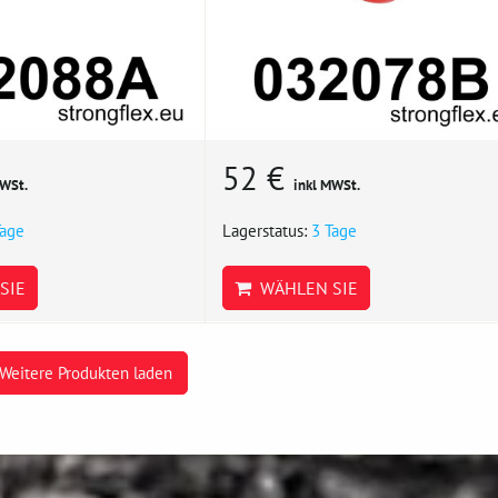
52 €
MWSt.
inkl MWSt.
Tage
Lagerstatus:
3 Tage
SIE
WÄHLEN SIE
Weitere Produkten laden