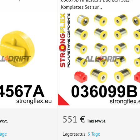
Komplettes Set zur...
551 €
MWSt.
inkl MWSt.
Tage
Lagerstatus:
3 Tage