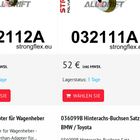
52 €
MWSt.
inkl MWSt.
Tage
Lagerstatus:
3 Tage
SIE
WÄHLEN SIE
ter für Wagenheber
036099B Hinterachs-Buchsen Satz
BMW / Toyota
 für Wagenheber -
than-Adapter für...
036099B Hinterachs-Buchsen Satz -