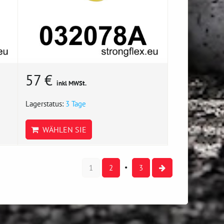
57 €
inkl MWSt.
Lagerstatus:
3 Tage
WÄHLEN SIE
1
2
3