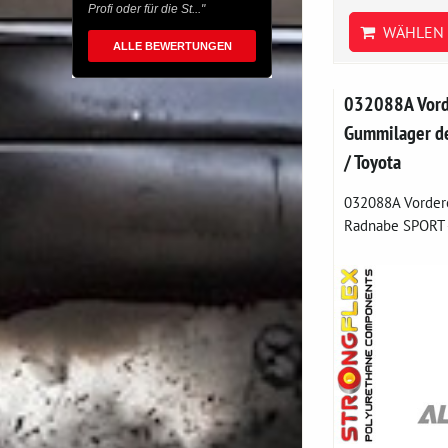
Profi oder für die St..."
WÄHLEN 
ALLE BEWERTUNGEN
032088A Vord
Gummilager d
/ Toyota
032088A Vorder
Radnabe SPORT - 