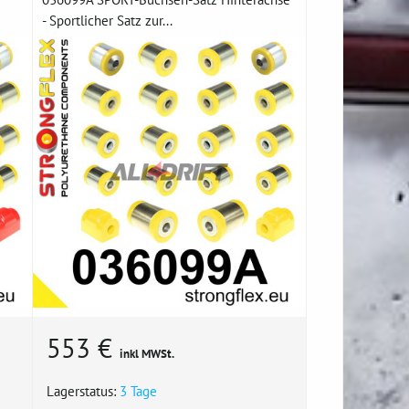
- Sportlicher Satz zur...
553 €
inkl MWSt.
Lagerstatus:
3 Tage