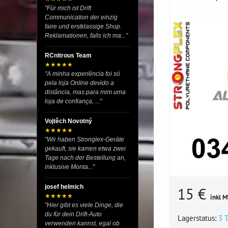
"Für mich ist Drift
Communication der einzig
faire und erstklassige Shop.
Reklamationen, falls ich ma..."
RCnitrous Team
★★★★★
"A minha experiência foi só
pela loja Online devido a
distância, mas para mim uma
loja de confiança, ..."
Vojtěch Novotný
★★★★★
"Wir haben Stronglex-Geräte
gekauft, sie kamen etwa zwei
Tage nach der Bestellung an,
inklusive Monta..."
josef helmich
15 €
★★★★★
inkl 
"Hier gibt es viele Dinge, die
du für dein Drift-Auto
Lagerstatus:
3 
verwenden kannst, egal ob