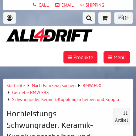
CALL
EMAIL
SHIPPING
Produkte
Menü
Startseite
Nach Fahrzeug suchen
BMW E9X
Getriebe BMW E9X
Schwungräder, Keramik-Kupplungsscheiben und Kupplu
Hochleistungs
11
Artikel
Schwungräder, Keramik-