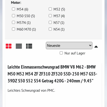
Motor:
M54 (6)
M52 (5)
M50 S50 (5)
M57 (4)
M57N (1)
N57 (1)
M60 M70 (1)
N54 (1)
Nur auf Lager
Gitter
Liste
Tabelle
Leichte Einmassenschwungrad BMW V8 M62 - BMW
M50 M52 M54 ZF ZF310 ZF320 S5D-250 M57 GS5-
39DZ S50 S52 S54 Getrag 420G - 240mm / 9.45"
Leichtes Schwungrad von PMC.