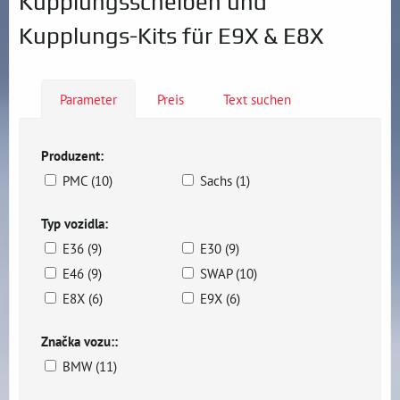
Kupplungsscheiben und
Kupplungs-Kits für E9X & E8X
Parameter
Preis
Text suchen
Produzent:
PMC (10)
Sachs (1)
Typ vozidla:
E36 (9)
E30 (9)
E46 (9)
SWAP (10)
E8X (6)
E9X (6)
Značka vozu::
BMW (11)