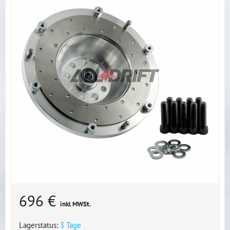
696 €
inkl MWSt.
Lagerstatus:
3 Tage