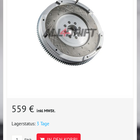
559 €
inkl MWSt.
Lagerstatus:
3 Tage
IN DEN KORB!
Stck.