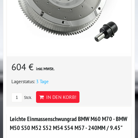
604 €
inkl MWSt.
Lagerstatus:
3 Tage
IN DEN KORB!
Stck.
Leichte Einmassenschwungrad BMW M60 M70 - BMW
M50 S50 M52 S52 M54 S54 M57 - 240MM / 9.45"