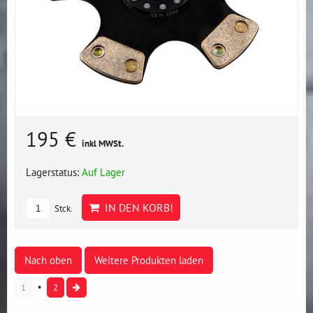
195 €
inkl MWSt.
Lagerstatus:
Auf Lager
IN DEN KORB!
Stck.
Nach oben
Weitere Produkten laden
1
2