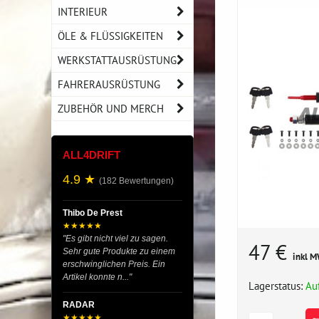
INTERIEUR
ÖLE & FLÜSSIGKEITEN
WERKSTATTAUSRÜSTUNG
FAHRERAUSRÜSTUNG
ZUBEHÖR UND MERCH
ALL4DRIFT
4.9 ★
(182 Bewertungen)
Thibo De Prest
★★★★★
"Es gibt nicht viel zu sagen.
47 €
Sehr gute Produkte zu einem
inkl M
erschwinglichen Preis. Ein
Artikel konnte n..."
Lagerstatus:
Au
RADAR
★★★★★