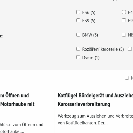
E36 (5)
E4
E39 (5)
E9
BMW (5)
NI
::
Rozšíření karoserie (5)
Dvere (1)
N
belle
um Öffnen und
Kotflügel Bördelgerät und Ausziehe
 Motorhaube mit
Karosserieverbreiterung
Werkzeug zum Ausziehen und Verbreite
von Kotflügelkanten. Der...
chlüsse zum Öffnen und
otorhaube,...