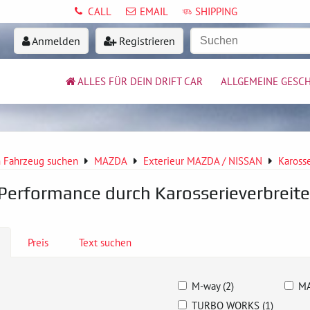
CALL
EMAIL
SHIPPING
Anmelden
Registrieren
ALLES FÜR DEIN DRIFT CAR
ALLGEMEINE GESC
 Fahrzeug suchen
MAZDA
Exterieur MAZDA / NISSAN
Kaross
Performance durch Karosserieverbreit
Preis
Text suchen
M-way (2)
MA
TURBO WORKS (1)