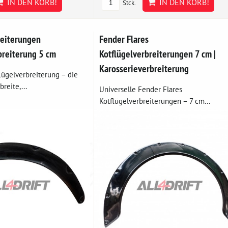
IN DEN KORB!
IN DEN KORB!
Stck.
reiterungen
Fender Flares
breiterung 5 cm
Kotflügelverbreiterungen 7 cm |
Karosserieverbreiterung
lügelverbreiterung – die
reite,...
Universelle Fender Flares
Kotflügelverbreiterungen – 7 cm...