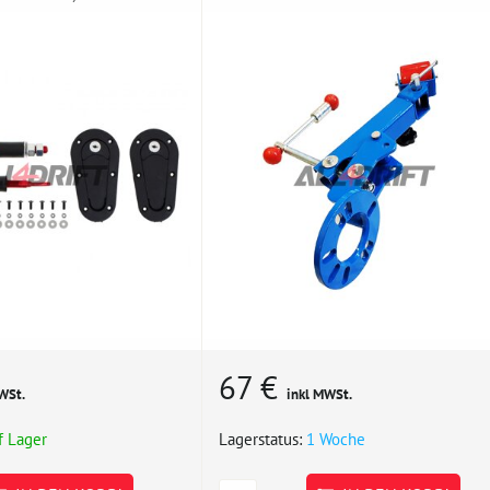
67 €
WSt.
inkl MWSt.
f Lager
Lagerstatus:
1 Woche