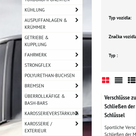
KÜHLUNG
Typ vozidla:
AUSPUFFANLAGEN &
KRÜMMER
Značka vozidla
GETRIEBE &
KUPPLUNG
FAHRWERK
Typ :
STRONGFLEX
POLYURETHAN-BUCHSEN
BREMSEN
Gitter
Liste
Ta
ÜBERROLLKÄFIGE &
Verschlüsse z
BASH-BARS
Schließen der
KAROSSERIEVERSTÄRKUNG
Schlüssel
KAROSSERIE /
Sportliche Vers
EXTERIEUR
Schließen der M