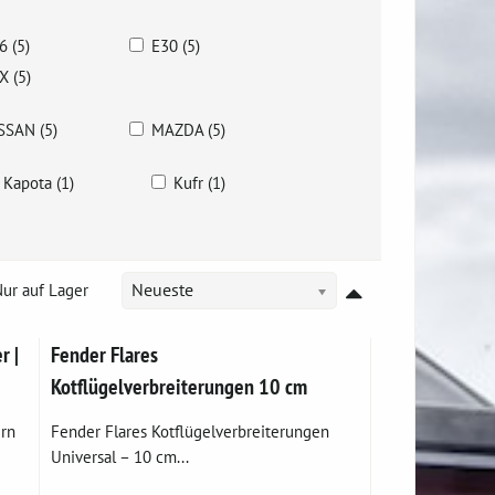
6 (5)
E30 (5)
X (5)
SSAN (5)
MAZDA (5)
Kapota (1)
Kufr (1)
ur auf Lager
Neueste
r |
Fender Flares
Kotflügelverbreiterungen 10 cm
rn
Fender Flares Kotflügelverbreiterungen
Universal – 10 cm...