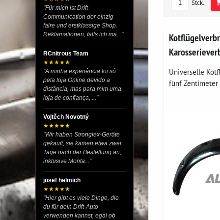
Stck.
"Für mich ist Drift
Communication der einzig
faire und erstklassige Shop.
Reklamationen, falls ich ma..."
Kotflügelverb
Karosseriever
RCnitrous Team
★★★★★
Universelle Kotf
"A minha experiência foi só
pela loja Online devido a
fünf Zentimeter b
distância, mas para mim uma
loja de confiança, ..."
Vojtěch Novotný
★★★★★
"Wir haben Stronglex-Geräte
gekauft, sie kamen etwa zwei
Tage nach der Bestellung an,
inklusive Monta..."
josef helmich
★★★★★
"Hier gibt es viele Dinge, die
du für dein Drift-Auto
verwenden kannst, egal ob