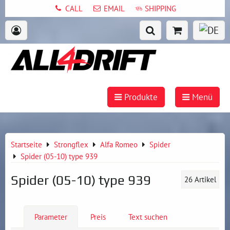
CALL
EMAIL
SHIPPING
Produkte
Menü
Startseite
Strongflex
Alfa Romeo
Spider
Spider (05-10) type 939
Spider (05-10) type 939
26
Artikel
Parameter
Preis
Text suchen