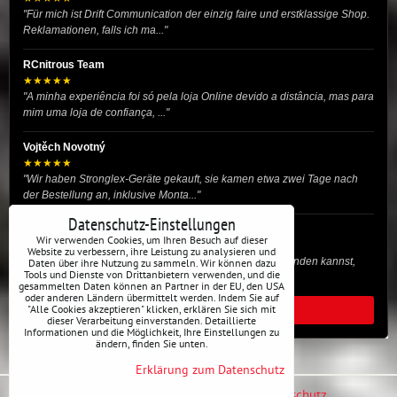
"Für mich ist Drift Communication der einzig faire und erstklassige Shop.
Reklamationen, falls ich ma..."
RCnitrous Team
★★★★★
"A minha experiência foi só pela loja Online devido a distância, mas para
mim uma loja de confiança, ..."
Vojtěch Novotný
★★★★★
"Wir haben Stronglex-Geräte gekauft, sie kamen etwa zwei Tage nach
der Bestellung an, inklusive Monta..."
Datenschutz-Einstellungen
josef helmich
Wir verwenden Cookies, um Ihren Besuch auf dieser
★★★★★
Website zu verbessern, ihre Leistung zu analysieren und
"Hier gibt es viele Dinge, die du für dein Drift-Auto verwenden kannst,
Daten über ihre Nutzung zu sammeln. Wir können dazu
Tools und Dienste von Drittanbietern verwenden, und die
egal ob Profi oder für die St..."
gesammelten Daten können an Partner in der EU, den USA
oder anderen Ländern übermittelt werden. Indem Sie auf
"Alle Cookies akzeptieren" klicken, erklären Sie sich mit
ALLE BEWERTUNGEN
dieser Verarbeitung einverstanden. Detaillierte
Informationen und die Möglichkeit, Ihre Einstellungen zu
ändern, finden Sie unten.
Erklärung zum Datenschutz
Datenschutz-Einstellungen
Erklärung zum Datenschutz