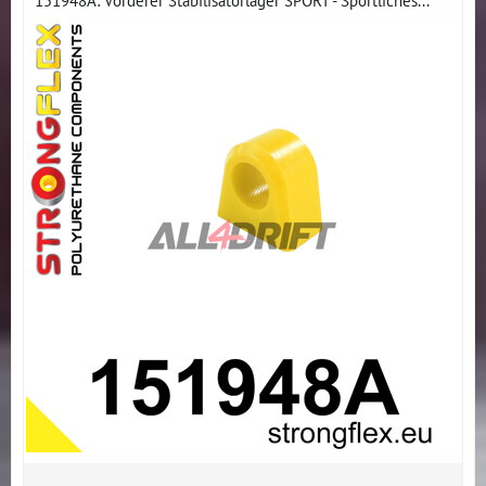
151948A: Vorderer Stabilisatorlager SPORT - Sportliches...