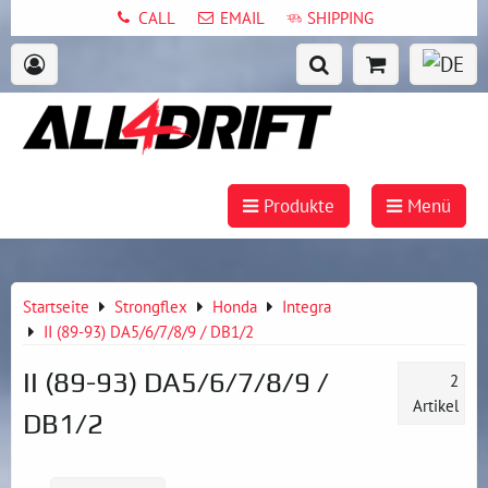
CALL
EMAIL
SHIPPING
Produkte
Menü
Startseite
Strongflex
Honda
Integra
II (89-93) DA5/6/7/8/9 / DB1/2
II (89-93) DA5/6/7/8/9 /
2
Artikel
DB1/2