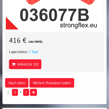
416 €
inkl MWSt.
Lagerstatus:
3 Tage
WÄHLEN SIE
Nach oben
Weitere Produkten laden
1
2
7