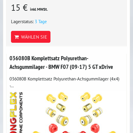
15 €
inkl MWSt.
Lagerstatus:
3 Tage
WÄHLEN SIE
036080B Komplettsatz Polyurethan-
Achsgummilager - BMW F07 (09-17) 5 GT xDrive
036080B Komplettsatz Polyurethan-Achsgummilager (4x4)
-...