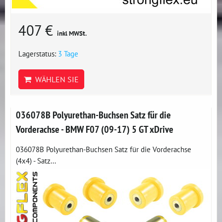
407 €
inkl MWSt.
Lagerstatus:
3 Tage
WÄHLEN SIE
036078B Polyurethan-Buchsen Satz für die
Vorderachse - BMW F07 (09-17) 5 GT xDrive
036078B Polyurethan-Buchsen Satz für die Vorderachse
(4x4) - Satz...