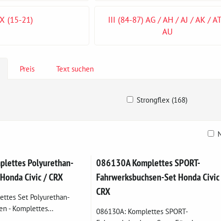
X (15-21)
III (84-87) AG / AH / AJ / AK / AT
AU
Preis
Text suchen
Strongflex (168)
N
belle
lettes Polyurethan-
086130A Komplettes SPORT-
 Honda Civic / CRX
Fahrwerksbuchsen-Set Honda Civic 
CRX
ttes Set Polyurethan-
n - Komplettes...
086130A: Komplettes SPORT-