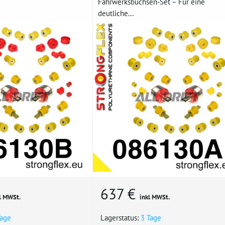
Fahrwerksbuchsen-Set – Für eine
deutliche...
637 €
l MWSt.
inkl MWSt.
Tage
Lagerstatus:
3 Tage