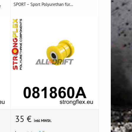
SPORT – Sport Polyurethan für...
e
35 €
inkl MWSt.