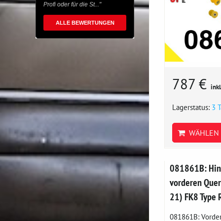
Profi oder für die St..."
ALLE BEWERTUNGEN
787 €
ink
Lagerstatus:
3 
WÄHLEN 
081861B: Hin
vorderen Quer
21) FK8 Type 
081861B: Vorder