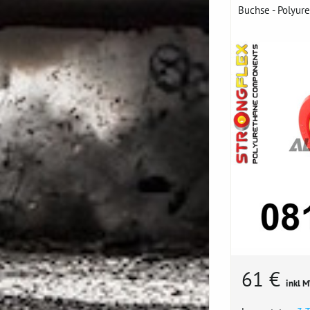
Buchse - Polyure
61 €
inkl 