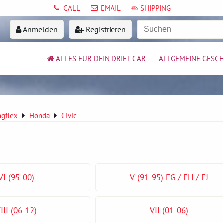
CALL
EMAIL
SHIPPING
Anmelden
Registrieren
ALLES FÜR DEIN DRIFT CAR
ALLGEMEINE GESC
ngflex
Honda
Civic
VI (95-00)
V (91-95) EG / EH / EJ
III (06-12)
VII (01-06)