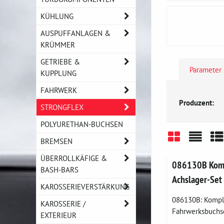
KÜHLUNG
AUSPUFFANLAGEN &
KRÜMMER
GETRIEBE &
Parameter
KUPPLUNG
FAHRWERK
Produzent:
STRONGFLEX
POLYURETHAN-BUCHSEN
BREMSEN
Gitter
Liste
Ta
ÜBERROLLKÄFIGE &
086130B Komp
BASH-BARS
Achslager-Set
KAROSSERIEVERSTÄRKUNG
086130B: Komple
KAROSSERIE /
Fahrwerksbuchse
EXTERIEUR