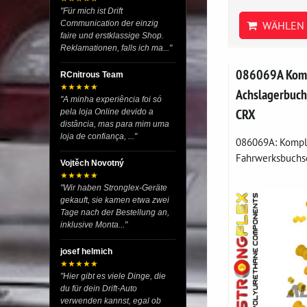
"Für mich ist Drift
WÄHLEN 
Communication der einzig
faire und erstklassige Shop.
Reklamationen, falls ich ma..."
086069A Komp
RCnitrous Team
★★★★★
Achslagerbuch
"A minha experiência foi só
CRX
pela loja Online devido a
distância, mas para mim uma
loja de confiança, ..."
086069A: Kompl
Fahrwerksbuchse
Vojtěch Novotný
★★★★★
"Wir haben Stronglex-Geräte
gekauft, sie kamen etwa zwei
Tage nach der Bestellung an,
inklusive Monta..."
josef helmich
★★★★★
"Hier gibt es viele Dinge, die
du für dein Drift-Auto
verwenden kannst, egal ob