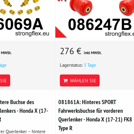
276 €
l MWSt.
inkl MWSt.
Tage
Lagerstatus:
3 Tage
SIE
WÄHLEN SIE
tere Buchse des
081861A: Hinteres SPORT
lenkers - Honda X (17-
Fahrwerksbuchse für vorderen
R
Querlenker - Honda X (17-21) FK8
Type R
er Querlenker – hintere