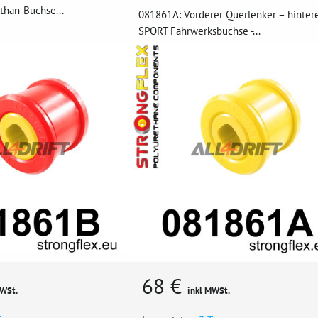
than-Buchse...
081861A: Vorderer Querlenker – hinter
SPORT Fahrwerksbuchse -...
68 €
MWSt.
inkl MWSt.