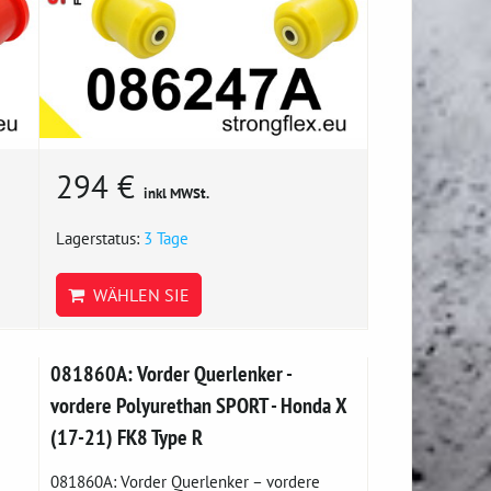
294 €
inkl MWSt.
Lagerstatus:
3 Tage
WÄHLEN SIE
081860A: Vorder Querlenker -
vordere Polyurethan SPORT - Honda X
(17-21) FK8 Type R
081860A: Vorder Querlenker – vordere