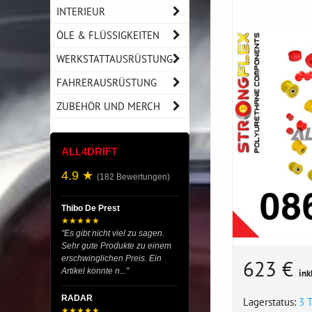
INTERIEUR
ÖLE & FLÜSSIGKEITEN
WERKSTATTAUSRÜSTUNG
FAHRERAUSRÜSTUNG
ZUBEHÖR UND MERCH
ALL4DRIFT
4.9 ★
(182 Bewertungen)
Thibo De Prest
★★★★★
"Es gibt nicht viel zu sagen.
Sehr gute Produkte zu einem
erschwinglichen Preis. Ein
623 €
Artikel konnte n..."
ink
RADAR
Lagerstatus:
3 
★★★★★