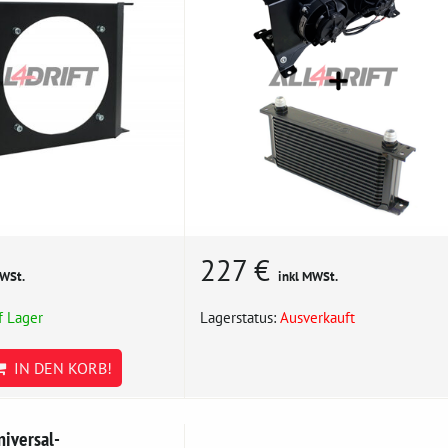
227 €
MWSt.
inkl MWSt.
f Lager
Lagerstatus:
Ausverkauft
IN DEN KORB!
niversal-