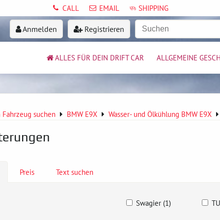
CALL
EMAIL
SHIPPING
Anmelden
Registrieren
ALLES FÜR DEIN DRIFT CAR
ALLGEMEINE GESC
 Fahrzeug suchen
BMW E9X
Wasser- und Ölkühlung BMW E9X
terungen
Preis
Text suchen
Swagier (1)
TU