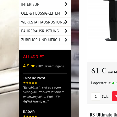
INTERIEUR
ÖLE & FLÜSSIGKEITEN
WERKSTATTAUSRÜSTUNG
FAHRERAUSRÜSTUNG
ZUBEHÖR UND MERCH
ALL4DRIFT
4.9 ★
(182 Bewertungen)
61 €
inkl 
Thibo De Prest
Lagerstatus:
Au
★★★★★
"Es gibt nicht viel zu sagen.
Sehr gute Produkte zu einem
Stck.
erschwinglichen Preis. Ein
Artikel konnte n..."
RADAR
RS-Ultimate U
★★★★★