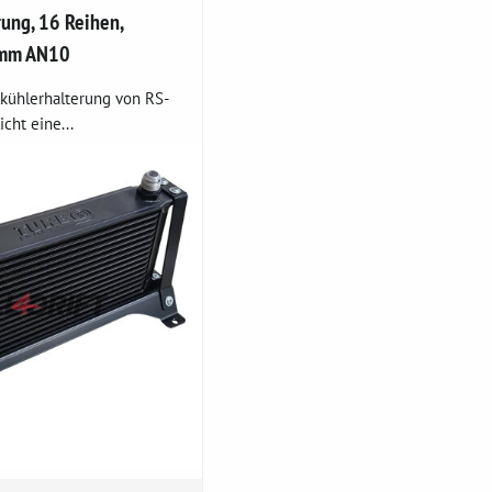
rung, 16 Reihen,
mm AN10
lkühlerhalterung von RS-
cht eine...