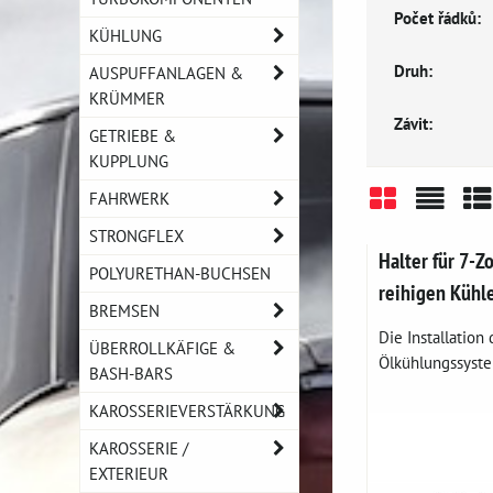
Počet řádků:
KÜHLUNG
Druh:
AUSPUFFANLAGEN &
KRÜMMER
Závit:
GETRIEBE &
KUPPLUNG
FAHRWERK
Gitter
Liste
Ta
STRONGFLEX
Halter für 7-Z
POLYURETHAN-BUCHSEN
reihigen Kühl
BREMSEN
Die Installation
ÜBERROLLKÄFIGE &
Ölkühlungssyste
BASH-BARS
KAROSSERIEVERSTÄRKUNG
KAROSSERIE /
EXTERIEUR