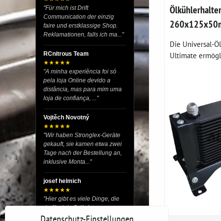
Ölkühlerhalte
"Für mich ist Drift
Communication der einzig
260x125x50
faire und erstklassige Shop.
Reklamationen, falls ich ma..."
Die Universal-Ö
Ultimate ermögli
RCnitrous Team
★★★★★
"A minha experiência foi só
pela loja Online devido a
distância, mas para mim uma
loja de confiança, ..."
Vojtěch Novotný
★★★★★
"Wir haben Stronglex-Geräte
gekauft, sie kamen etwa zwei
Tage nach der Bestellung an,
inklusive Monta..."
josef helmich
★★★★★
"Hier gibt es viele Dinge, die
du für dein Drift-Auto
Datenschutz-Einstellungen
verwenden kannst, egal ob