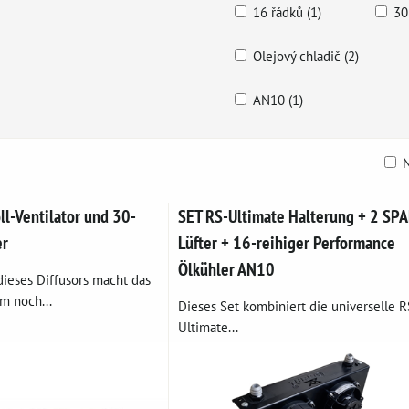
16 řádků (1)
30
Olejový chladič (2)
AN10 (1)
N
belle
oll-Ventilator und 30-
SET RS-Ultimate Halterung + 2 SPA
er
Lüfter + 16-reihiger Performance
Ölkühler AN10
 dieses Diffusors macht das
m noch...
Dieses Set kombiniert die universelle R
Ultimate...