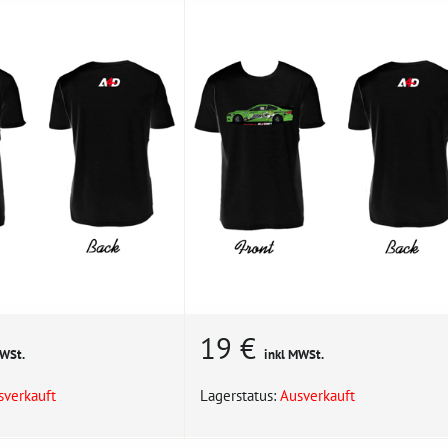
19 €
MWSt.
inkl MWSt.
sverkauft
Lagerstatus:
Ausverkauft