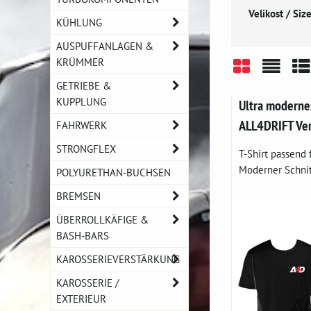
Velikost / Size
KÜHLUNG
AUSPUFFANLAGEN &
KRÜMMER
GETRIEBE &
Gitter
Liste
Ta
KUPPLUNG
Ultra modernes
ALL4DRIFT Ver
FAHRWERK
STRONGFLEX
T-Shirt passend 
Moderner Schnitt
POLYURETHAN-BUCHSEN
BREMSEN
ÜBERROLLKÄFIGE &
BASH-BARS
KAROSSERIEVERSTÄRKUNG
KAROSSERIE /
EXTERIEUR