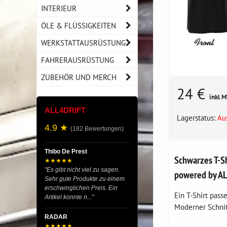
INTERIEUR
ÖLE & FLÜSSIGKEITEN
WERKSTATTAUSRÜSTUNG
FAHRERAUSRÜSTUNG
ZUBEHÖR UND MERCH
24 €
inkl 
ALL4DRIFT
Lagerstatus:
Au
4.9 ★
(182 Bewertungen)
Thibo De Prest
Schwarzes T-S
★★★★★
"Es gibt nicht viel zu sagen.
powered by A
Sehr gute Produkte zu einem
erschwinglichen Preis. Ein
Ein T-Shirt pass
Artikel konnte n..."
Moderner Schnitt
RADAR
★★★★★