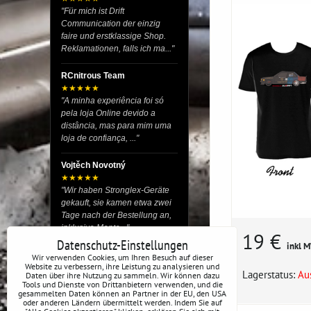
"Für mich ist Drift
Communication der einzig
faire und erstklassige Shop.
Reklamationen, falls ich ma..."
RCnitrous Team
★★★★★
"A minha experiência foi só
pela loja Online devido a
distância, mas para mim uma
loja de confiança, ..."
Vojtěch Novotný
★★★★★
"Wir haben Stronglex-Geräte
gekauft, sie kamen etwa zwei
Tage nach der Bestellung an,
inklusive Monta..."
19 €
Datenschutz-Einstellungen
inkl 
josef helmich
Wir verwenden Cookies, um Ihren Besuch auf dieser
Website zu verbessern, ihre Leistung zu analysieren und
★★★★★
Lagerstatus:
Au
Daten über ihre Nutzung zu sammeln. Wir können dazu
"Hier gibt es viele Dinge, die
Tools und Dienste von Drittanbietern verwenden, und die
du für dein Drift-Auto
gesammelten Daten können an Partner in der EU, den USA
oder anderen Ländern übermittelt werden. Indem Sie auf
verwenden kannst, egal ob