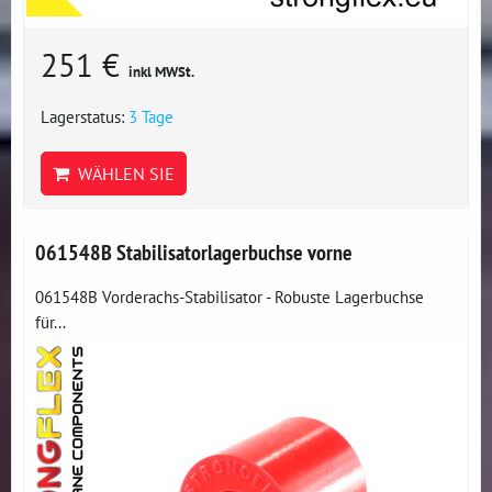
251 €
inkl MWSt.
Lagerstatus:
3 Tage
WÄHLEN SIE
061548B Stabilisatorlagerbuchse vorne
061548B Vorderachs-Stabilisator - Robuste Lagerbuchse
für...