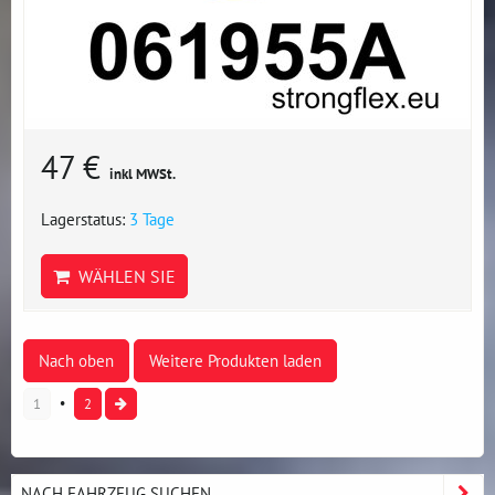
47 €
inkl MWSt.
Lagerstatus:
3 Tage
WÄHLEN SIE
Nach oben
Weitere Produkten laden
1
2
NACH FAHRZEUG SUCHEN