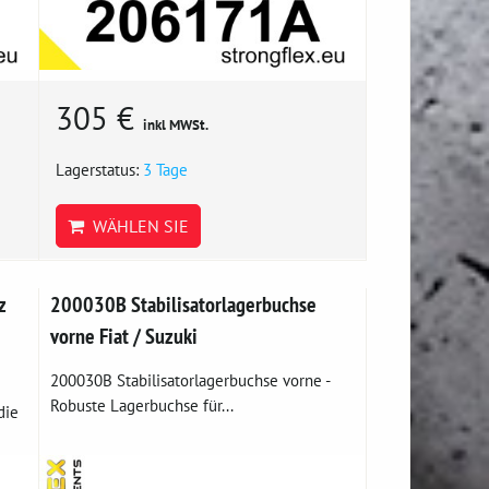
305 €
inkl MWSt.
Lagerstatus:
3 Tage
WÄHLEN SIE
z
200030B Stabilisatorlagerbuchse
vorne Fiat / Suzuki
200030B Stabilisatorlagerbuchse vorne -
Robuste Lagerbuchse für...
die