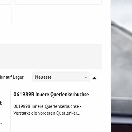
ur auf Lager
Neueste
061989B Innere Querlenkerbuchse
t
061989B Innere Querlenkerbuchse -
Verstärkt die vorderen Querlenker...
-