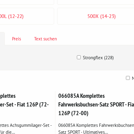
00L (12-22)
500X (14-23)
Preis
Text suchen
Strongflex (228)
N
belle
lettes
066085A Komplettes
r-Set - Fiat 126P (72-
Fahrwerksbuchsen-Satz SPORT - Fia
126P (72-00)
ttes Achsgummilager-Set -
066085A Komplettes Fahrwerksbuchsen
ür die...
Satz SPORT - Ultimatives...