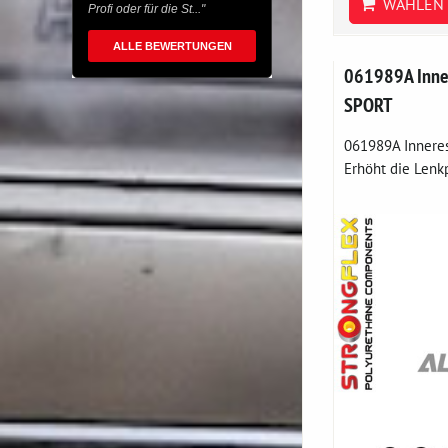
WÄHLEN 
Profi oder für die St..."
ALLE BEWERTUNGEN
061989A Inne
SPORT
061989A Inneres
Erhöht die Lenkp