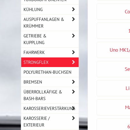
KÜHLUNG
Co
AUSPUFFANLAGEN &
KRÜMMER
GETRIEBE &
KUPPLUNG
Uno MK1/
FAHRWERK
STRONGFLEX
Se
POLYURETHAN-BUCHSEN
BREMSEN
Li
ÜBERROLLKÄFIGE &
BASH-BARS
Ma
KAROSSERIEVERSTÄRKUNG
KAROSSERIE /
EXTERIEUR
6