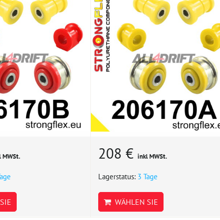
208 €
l MWSt.
inkl MWSt.
Tage
Lagerstatus:
3 Tage
SIE
WÄHLEN SIE