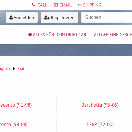
CALL
EMAIL
SHIPPING
Anmelden
Registrieren
ALLES FÜR DEIN DRIFT CAR
ALLGEMEINE GESC
ngflex
Fiat
ecento (91-98)
Barchetta (95-05)
cento (98-08)
126P (72-00)