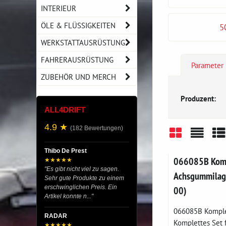
INTERIEUR
ÖLE & FLÜSSIGKEITEN
5
WERKSTATTAUSRÜSTUNG
FAHRERAUSRÜSTUNG
Parameter
ZUBEHÖR UND MERCH
Produzent:
ALL4DRIFT
4.9 ★
(182 Bewertungen)
Gitter
Liste
Ta
Thibo De Prest
066085B Komp
★★★★★
"Es gibt nicht viel zu sagen.
Achsgummilage
Sehr gute Produkte zu einem
erschwinglichen Preis. Ein
00)
Artikel konnte n..."
066085B Komple
RADAR
Komplettes Set f
★★★★★