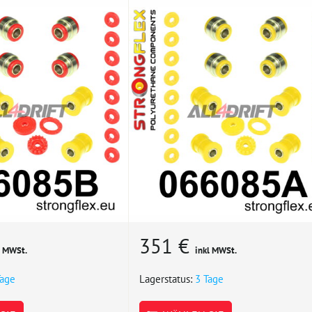
351 €
l MWSt.
inkl MWSt.
Tage
Lagerstatus:
3 Tage