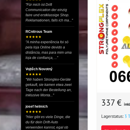
"Für mich ist Drift
Communication der einzig
faire und erstklassige Shop.
Reklamationen, falls ich ma..."
RCnitrous Team
★★★★★
"A minha experiência foi só
pela loja Online devido a
distância, mas para mim uma
loja de confiança, ..."
Vojtěch Novotný
★★★★★
"Wir haben Stronglex-Geräte
gekauft, sie kamen etwa zwei
Tage nach der Bestellung an,
inklusive Monta..."
337 €
ink
josef helmich
★★★★★
Lagerstatus:
3 
"Hier gibt es viele Dinge, die
du für dein Drift-Auto
verwenden kannst, egal ob