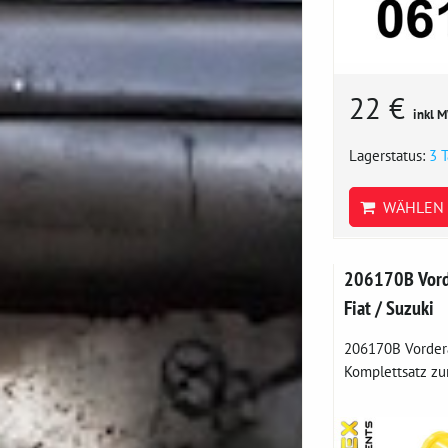
22 €
inkl 
Lagerstatus:
3 
WÄHLEN 
206170B Vord
Fiat / Suzuki
206170B Vorder
Komplettsatz zur