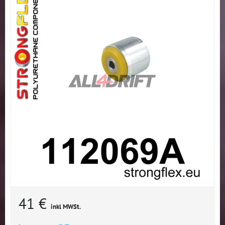
41 €
inkl MWSt.