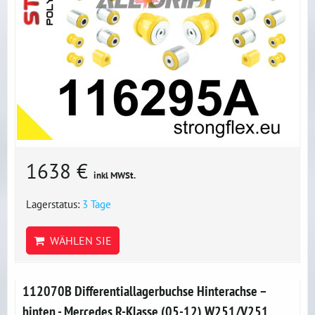
1638 €
inkl MWSt.
Lagerstatus:
3 Tage
WÄHLEN SIE
112070B Differentiallagerbuchse Hinterachse –
hinten - Mercedes R-Klasse (05-12) W251/V251