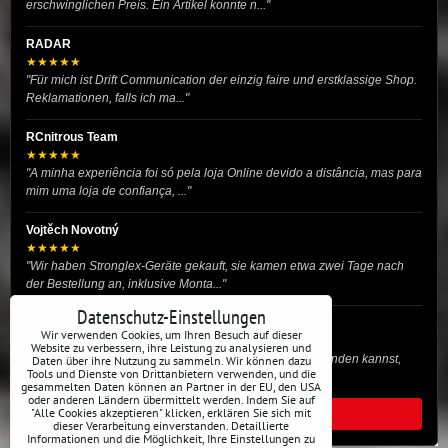
erschwinglichen Preis. Ein Artikel konnte n..."
RADAR
★★★★★
"Für mich ist Drift Communication der einzig faire und erstklassige Shop.
Reklamationen, falls ich ma..."
RCnitrous Team
★★★★★
"A minha experiência foi só pela loja Online devido a distância, mas para
mim uma loja de confiança, ..."
Vojtěch Novotný
★★★★★
"Wir haben Stronglex-Geräte gekauft, sie kamen etwa zwei Tage nach
der Bestellung an, inklusive Monta..."
Datenschutz-Einstellungen
josef helmich
Wir verwenden Cookies, um Ihren Besuch auf dieser
★★★★★
Website zu verbessern, ihre Leistung zu analysieren und
"Hier gibt es viele Dinge, die du für dein Drift-Auto verwenden kannst,
Daten über ihre Nutzung zu sammeln. Wir können dazu
Tools und Dienste von Drittanbietern verwenden, und die
egal ob Profi oder für die St..."
gesammelten Daten können an Partner in der EU, den USA
oder anderen Ländern übermittelt werden. Indem Sie auf
"Alle Cookies akzeptieren" klicken, erklären Sie sich mit
ALLE BEWERTUNGEN
dieser Verarbeitung einverstanden. Detaillierte
Informationen und die Möglichkeit, Ihre Einstellungen zu