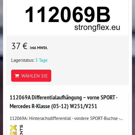
37 €
inkl MWSt.
Lagerstatus:
3 Tage
WÄHLEN SIE
112069A Differentialaufhängung – vorne SPORT -
Mercedes R-Klasse (05-12) W251/V251
112069A: Hinterachsdifferential - vordere SPORT-Buchse -...