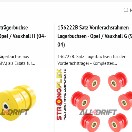
N
belle
trägerbuchse
136222B Satz Vorderachsrahmen
Opel / Vauxhall H (04-
Lagerbuchsen - Opel / Vauxhall G (
04)
rägerbuchse aus
136222B: Satz Lagerbuchsen für den
A) als Ersatz für...
Vorderachsträger - Komplettes...