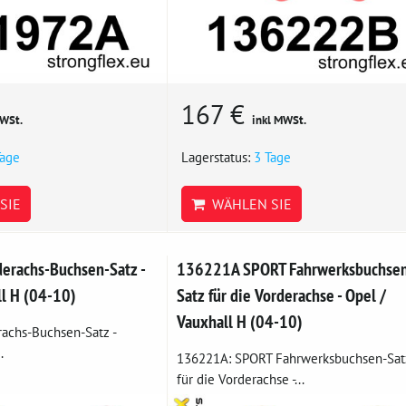
167 €
MWSt.
inkl MWSt.
Tage
Lagerstatus:
3 Tage
SIE
WÄHLEN SIE
rachs-Buchsen-Satz -
136221A SPORT Fahrwerksbuchse
ll H (04-10)
Satz für die Vorderachse - Opel /
Vauxhall H (04-10)
achs-Buchsen-Satz -
.
136221A: SPORT Fahrwerksbuchsen-Sat
für die Vorderachse -...