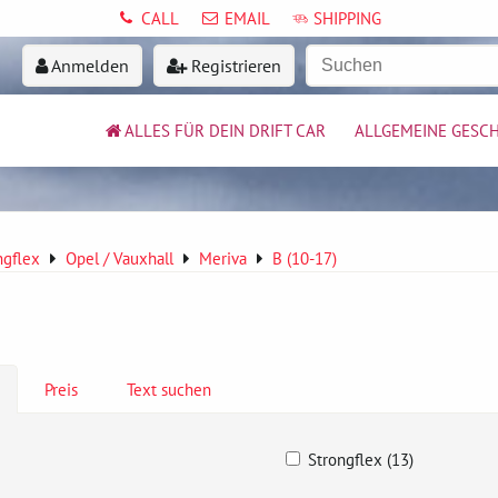
CALL
EMAIL
SHIPPING
Anmelden
Registrieren
ALLES FÜR DEIN DRIFT CAR
ALLGEMEINE GESC
ngflex
Opel / Vauxhall
Meriva
B (10-17)
Preis
Text suchen
Strongflex (13)