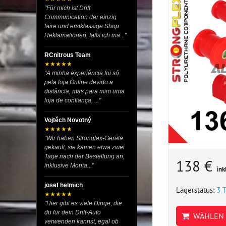
"Für mich ist Drift
Communication der einzig
faire und erstklassige Shop.
Reklamationen, falls ich ma..."
RCnitrous Team
★★★★★
"A minha experiência foi só
pela loja Online devido a
distância, mas para mim uma
loja de confiança, ..."
Vojtěch Novotný
★★★★★
"Wir haben Stronglex-Geräte
gekauft, sie kamen etwa zwei
Tage nach der Bestellung an,
138 €
inklusive Monta..."
ink
josef helmich
Lagerstatus:
3 
★★★★★
"Hier gibt es viele Dinge, die
du für dein Drift-Auto
WÄHLEN 
verwenden kannst, egal ob