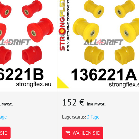
152 €
l MWSt.
inkl MWSt.
Tage
Lagerstatus:
3 Tage
SIE
WÄHLEN SIE