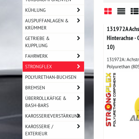
KÜHLUNG
AUSPUFFANLAGEN &
Gitter
Liste
Ta
KRÜMMER
131972A Achs
Hinterachse - 
GETRIEBE &
KUPPLUNG
10)
FAHRWERK
131972A: Achst
STRONGFLEX
Polyurethan (80Sh
POLYURETHAN-BUCHSEN
BREMSEN
ÜBERROLLKÄFIGE &
BASH-BARS
KAROSSERIEVERSTÄRKUNG
KAROSSERIE /
EXTERIEUR