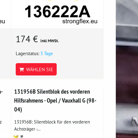
174 €
inkl MWSt.
Lagerstatus:
3 Tage
WÄHLEN SIE
n-
131956B Silentblok des vorderen
Hilfsrahmens - Opel / Vauxhall G (98-
04)
z
131956B: Silentblock für den vorderen
Achsträger -...