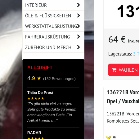
INTERIEUR
ÖLE & FLÜSSIGKEITEN
WERKSTATTAUSRÜSTUNG
64 €
FAHRERAUSRÜSTUNG
inkl 
ZUBEHÖR UND MERCH
Lagerstatus:
3 
ALL4DRIFT
WÄHLEN 
4.9 ★
(182 Bewertungen)
136221B Vorde
Thibo De Prest
★★★★★
Opel / Vauxha
"Es gibt nicht viel zu sagen.
Sehr gute Produkte zu einem
136221B: Vorder
erschwinglichen Preis. Ein
Komplettes Set..
Artikel konnte n..."
RADAR
★★★★★