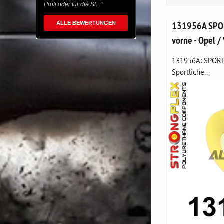
Profi oder für die St..."
131956A SPOR
ALLE BEWERTUNGEN
vorne - Opel /
131956A: SPORT-
Sportliche...