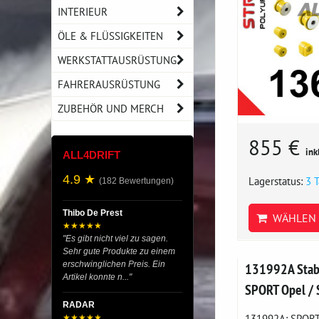
INTERIEUR
ÖLE & FLÜSSIGKEITEN
WERKSTATTAUSRÜSTUNG
FAHRERAUSRÜSTUNG
ZUBEHÖR UND MERCH
855 €
ink
ALL4DRIFT
4.9 ★
Lagerstatus:
3 
(182 Bewertungen)
Thibo De Prest
WÄHLEN 
★★★★★
"Es gibt nicht viel zu sagen.
Sehr gute Produkte zu einem
erschwinglichen Preis. Ein
131992A Stabi
Artikel konnte n..."
SPORT Opel / 
RADAR
131992A: SPORT 
★★★★★