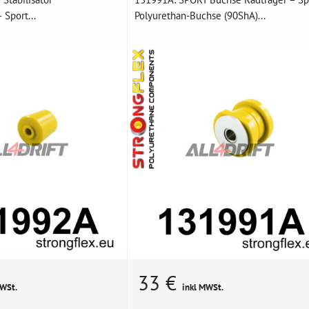
Sport...
Polyurethan-Buchse (90ShA)...
33 €
MWSt.
inkl MWSt.