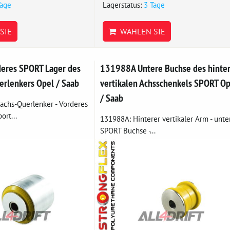
Tage
Lagerstatus:
3 Tage
SIE
WÄHLEN SIE
eres SPORT Lager des
131988A Untere Buchse des hinte
erlenkers Opel / Saab
vertikalen Achsschenkels SPORT Op
/ Saab
achs-Querlenker - Vorderes
ort...
131988A: Hinterer vertikaler Arm - unte
SPORT Buchse -...