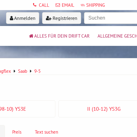
CALL
EMAIL
SHIPPING
Anmelden
Registrieren
ALLES FÜR DEIN DRIFT CAR
ALLGEMEINE GESC
ngflex
Saab
9-5
(98-10) YS3E
II (10-12) YS3G
Preis
Text suchen