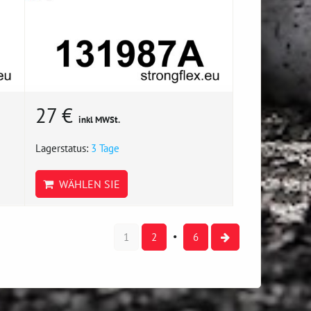
27 €
inkl MWSt.
Lagerstatus:
3 Tage
WÄHLEN SIE
1
2
6