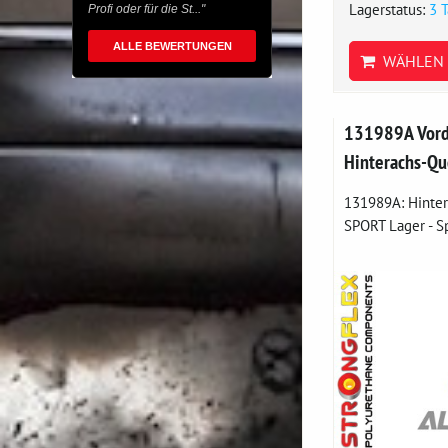
Lagerstatus:
3 
Profi oder für die St..."
ALLE BEWERTUNGEN
WÄHLEN 
131989A Vord
Hinterachs-Qu
131989A: Hinter
SPORT Lager - Sp