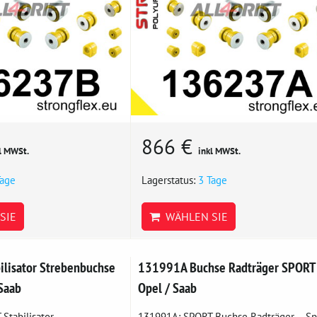
866 €
l MWSt.
inkl MWSt.
Tage
Lagerstatus:
3 Tage
SIE
WÄHLEN SIE
lisator Strebenbuchse
131991A Buchse Radträger SPORT
Saab
Opel / Saab
Stabilisator
131991A: SPORT Buchse Radträger – Sp