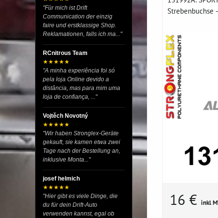
"Für mich ist Drift
Strebenbuchse – 
Communication der einzig
faire und erstklassige Shop.
Reklamationen, falls ich ma..."
RCnitrous Team
★★★★★
"A minha experiência foi só
pela loja Online devido a
distância, mas para mim uma
loja de confiança, ..."
Vojtěch Novotný
★★★★★
"Wir haben Stronglex-Geräte
gekauft, sie kamen etwa zwei
Tage nach der Bestellung an,
inklusive Monta..."
josef helmich
★★★★★
16 €
"Hier gibt es viele Dinge, die
inkl 
du für dein Drift-Auto
verwenden kannst, egal ob