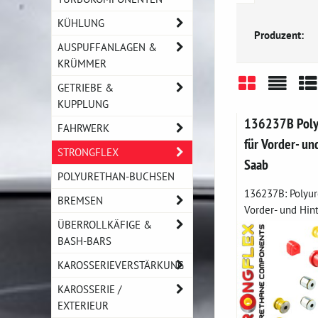
KÜHLUNG
Produzent:
AUSPUFFANLAGEN &
KRÜMMER
GETRIEBE &
KUPPLUNG
Gitter
Liste
Ta
136237B Poly
FAHRWERK
für Vorder- un
STRONGFLEX
Saab
POLYURETHAN-BUCHSEN
136237B: Polyur
BREMSEN
Vorder- und Hinte
ÜBERROLLKÄFIGE &
BASH-BARS
KAROSSERIEVERSTÄRKUNG
KAROSSERIE /
EXTERIEUR