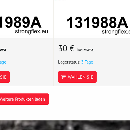
30 €
MWSt.
inkl MWSt.
Tage
Lagerstatus:
3 Tage
SIE
WÄHLEN SIE
Weitere Produkten laden