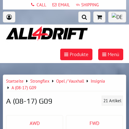
CALL
EMAIL
SHIPPING
Produkte
Menü
Startseite
Strongflex
Opel / Vauxhall
Insignia
A (08-17) G09
A (08-17) G09
21
Artikel
AWD
FWD