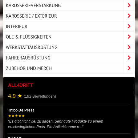
KAROSSERIEVERSTÄRKUNG
KAROSSERIE / EXTERIEUR
INTERIEUR
ÖLE & FLÜSSIGKEITEN
WERKSTATTAUSRÜSTUNG
FAHRERAUSRÜSTUNG
ZUBEHÖR UND MERCH
ALL4DRIFT
4.9 ★
(182 Bewertungen)
Thibo De Prest
★★★★★
"Es gibt nicht viel zu sagen. Sehr gute Produkte zu einem
erschwinglichen Preis. Ein Artikel konnte n..."