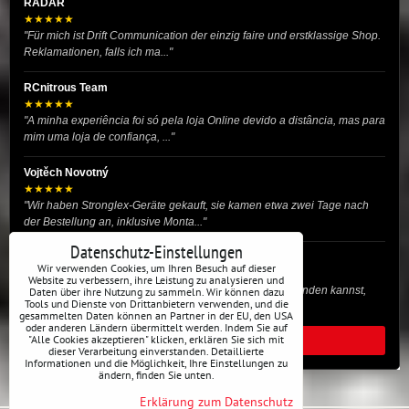
RADAR
★★★★★
"Für mich ist Drift Communication der einzig faire und erstklassige Shop.
Reklamationen, falls ich ma..."
RCnitrous Team
★★★★★
"A minha experiência foi só pela loja Online devido a distância, mas para
mim uma loja de confiança, ..."
Vojtěch Novotný
★★★★★
"Wir haben Stronglex-Geräte gekauft, sie kamen etwa zwei Tage nach
der Bestellung an, inklusive Monta..."
Datenschutz-Einstellungen
josef helmich
Wir verwenden Cookies, um Ihren Besuch auf dieser
★★★★★
Website zu verbessern, ihre Leistung zu analysieren und
"Hier gibt es viele Dinge, die du für dein Drift-Auto verwenden kannst,
Daten über ihre Nutzung zu sammeln. Wir können dazu
Tools und Dienste von Drittanbietern verwenden, und die
egal ob Profi oder für die St..."
gesammelten Daten können an Partner in der EU, den USA
oder anderen Ländern übermittelt werden. Indem Sie auf
"Alle Cookies akzeptieren" klicken, erklären Sie sich mit
ALLE BEWERTUNGEN
dieser Verarbeitung einverstanden. Detaillierte
Informationen und die Möglichkeit, Ihre Einstellungen zu
ändern, finden Sie unten.
Erklärung zum Datenschutz