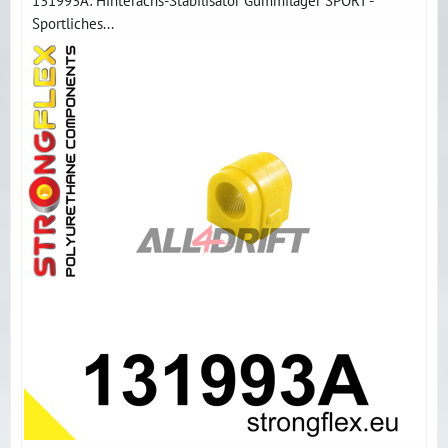
131993A: Hinterachs-Stabilisator Gummilager SPORT -
Sportliches...