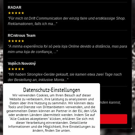
RADAR
★★★★★
"Für mich ist Drift Communication der einzig faire und erstklassige Shop.
Reklamationen, falls ich ma..."
RCnitrous Team
★★★★★
"A minha experiência foi só pela loja Online devido a distância, mas para
mim uma loja de confiança, ..."
Vojtěch Novotný
★★★★★
"Wir haben Stronglex-Geräte gekauft, sie kamen etwa zwei Tage nach
der Bestellung an, inklusive Monta..."
Datenschutz-Einstellungen
josef helmich
Wir verwenden Cookies, um Ihren Besuch auf dieser
★★★★★
Website zu verbessern, ihre Leistung zu analysieren und
"Hier gibt es viele Dinge, die du für dein Drift-Auto verwenden kannst,
Daten über ihre Nutzung zu sammeln. Wir können dazu
Tools und Dienste von Drittanbietern verwenden, und die
egal ob Profi oder für die St..."
gesammelten Daten können an Partner in der EU, den USA
oder anderen Ländern übermittelt werden. Indem Sie auf
"Alle Cookies akzeptieren" klicken, erklären Sie sich mit
ALLE BEWERTUNGEN
dieser Verarbeitung einverstanden. Detaillierte
Informationen und die Möglichkeit, Ihre Einstellungen zu
ändern, finden Sie unten.