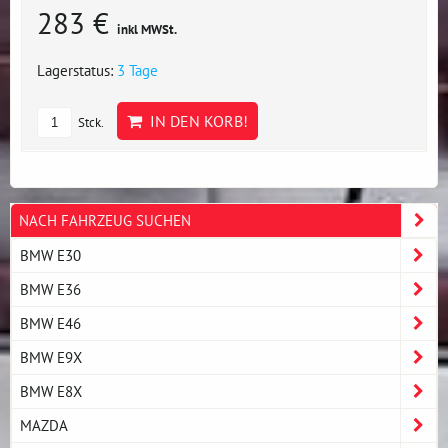
283 €
inkl MWSt.
Lagerstatus:
3 Tage
IN DEN KORB!
Stck.
NACH FAHRZEUG SUCHEN
BMW E30
BMW E36
BMW E46
BMW E9X
BMW E8X
MAZDA