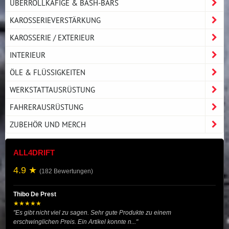
ÜBERROLLKÄFIGE & BASH-BARS
KAROSSERIEVERSTÄRKUNG
KAROSSERIE / EXTERIEUR
INTERIEUR
ÖLE & FLÜSSIGKEITEN
WERKSTATTAUSRÜSTUNG
FAHRERAUSRÜSTUNG
ZUBEHÖR UND MERCH
ALL4DRIFT
4.9 ★
(182 Bewertungen)
Thibo De Prest
★★★★★
"Es gibt nicht viel zu sagen. Sehr gute Produkte zu einem
erschwinglichen Preis. Ein Artikel konnte n..."