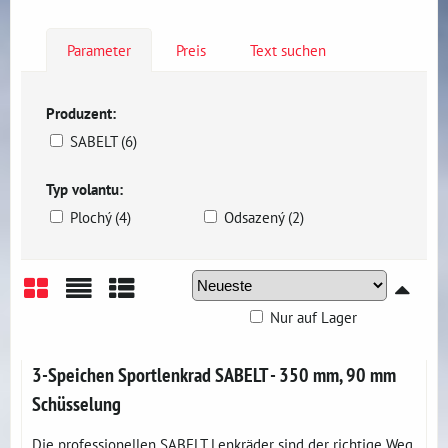
Parameter
Preis
Text suchen
Produzent:
SABELT (6)
Typ volantu:
Plochý (4)
Odsazený (2)
Nur auf Lager
Gitter
Liste
Tabelle
3-Speichen Sportlenkrad SABELT - 350 mm, 90 mm
Schüsselung
Die professionellen SABELT Lenkräder sind der richtige Weg