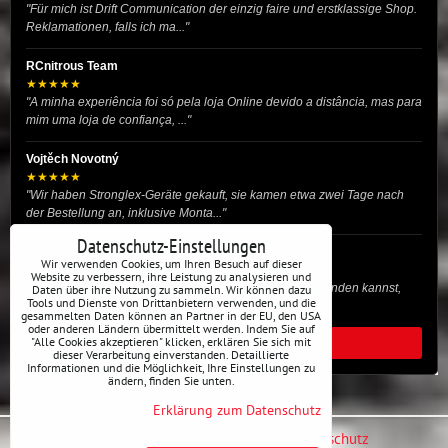
"Für mich ist Drift Communication der einzig faire und erstklassige Shop.
Reklamationen, falls ich ma..."
RCnitrous Team
★★★★★
"A minha experiência foi só pela loja Online devido a distância, mas para
mim uma loja de confiança, ..."
Vojtěch Novotný
★★★★★
"Wir haben Stronglex-Geräte gekauft, sie kamen etwa zwei Tage nach
der Bestellung an, inklusive Monta..."
Datenschutz-Einstellungen
josef helmich
Wir verwenden Cookies, um Ihren Besuch auf dieser
★★★★★
Website zu verbessern, ihre Leistung zu analysieren und
"Hier gibt es viele Dinge, die du für dein Drift-Auto verwenden kannst,
Daten über ihre Nutzung zu sammeln. Wir können dazu
Tools und Dienste von Drittanbietern verwenden, und die
egal ob Profi oder für die St..."
gesammelten Daten können an Partner in der EU, den USA
oder anderen Ländern übermittelt werden. Indem Sie auf
"Alle Cookies akzeptieren" klicken, erklären Sie sich mit
ALLE BEWERTUNGEN
dieser Verarbeitung einverstanden. Detaillierte
Informationen und die Möglichkeit, Ihre Einstellungen zu
ändern, finden Sie unten.
Erklärung zum Datenschutz
Datenschutz-Einstellungen
Erklärung zum Datenschutz