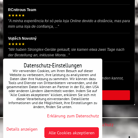
RCnitrous Team
★★★★★
"A minha experiência foi só pela loja Online devido a distância, mas para
mim uma loja de confiança, ..."
Vojtěch Novotný
★★★★★
"Wir haben Stronglex-Geräte gekauft, sie kamen etwa zwei Tage nach
der Bestellung an, inklusive Monta..."
Datenschutz-Einstellungen
josef helmich
Wir verwenden Cookies, um Ihren Besuch auf dieser
★★★★★
Website zu verbessern, ihre Leistung zu analysieren und
"Hier gibt es viele Dinge, die du für dein Drift-Auto verwenden kannst,
Daten über ihre Nutzung zu sammeln. Wir können dazu
Tools und Dienste von Drittanbietern verwenden, und die
egal ob Profi oder für die St..."
gesammelten Daten können an Partner in der EU, den USA
oder anderen Ländern übermittelt werden. Indem Sie auf
"Alle Cookies akzeptieren" klicken, erklären Sie sich mit
ALLE BEWERTUNGEN
dieser Verarbeitung einverstanden. Detaillierte
Informationen und die Möglichkeit, Ihre Einstellungen zu
ändern, finden Sie unten.
Erklärung zum Datenschutz
Datenschutz-Einstellungen
Erklärung zum Datenschutz
Details anzeigen
Alle Cookies akzeptieren