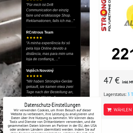
"Für mich ist Drift
Communication der einzig
faire und erstklassige Shop.
Reklamationen, falls ich ma..."
RCnitrous Team
★★★★★
"A minha experiência foi só
pela loja Online devido a
distância, mas para mim uma
loja de confiança, ..."
Vojtěch Novotný
★★★★★
47 €
"Wir haben Stronglex-Geräte
inkl M
gekauft, sie kamen etwa zwei
Tage nach der Bestellung an,
Lagerstatus:
3 
inklusive Monta..."
Datenschutz-Einstellungen
WÄHLEN 
josef helmich
Wir verwenden Cookies, um Ihren Besuch auf dieser
Website zu verbessern, ihre Leistung zu analysieren und
★★★★★
Daten über ihre Nutzung zu sammeln. Wir können dazu
"Hier gibt es viele Dinge, die
Tools und Dienste von Drittanbietern verwenden, und die
du für dein Drift-Auto
gesammelten Daten können an Partner in der EU, den USA
oder anderen Ländern übermittelt werden. Indem Sie auf
verwenden kannst, egal ob