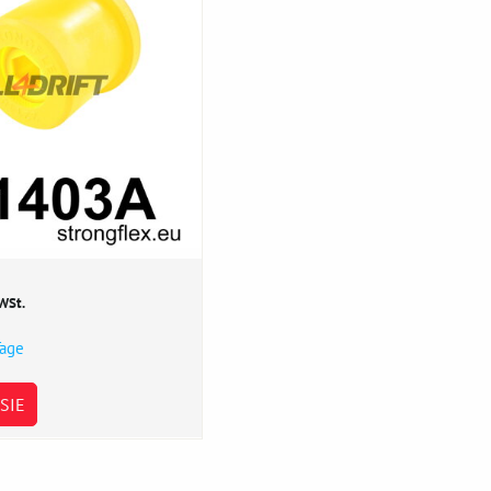
WSt.
Tage
SIE