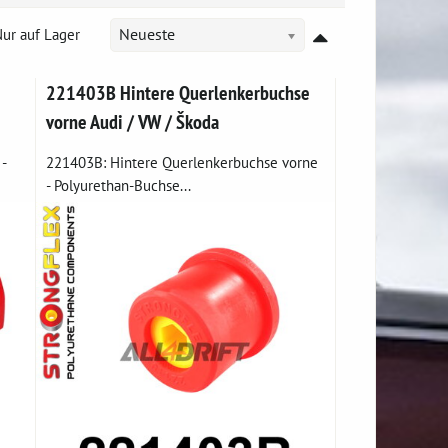
ur auf Lager
Neueste
221403B Hintere Querlenkerbuchse
vorne Audi / VW / Škoda
-
221403B: Hintere Querlenkerbuchse vorne
- Polyurethan-Buchse...