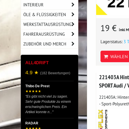
INTERIEUR
ÖLE & FLÜSSIGKEITEN
WERKSTATTAUSRÜSTUNG
19 €
inkl 
FAHRERAUSRÜSTUNG
Lagerstatus:
3 
ZUBEHÖR UND MERCH
WÄHLEN 
ALL4DRIFT
4.9 ★
(182 Bewertungen)
221403A Hint
SPORT Audi / 
Thibo De Prest
★★★★★
221403A: Hinte
"Es gibt nicht viel zu sagen.
Sehr gute Produkte zu einem
- Sport-Polyuret
erschwinglichen Preis. Ein
Artikel konnte n..."
RADAR
★★★★★