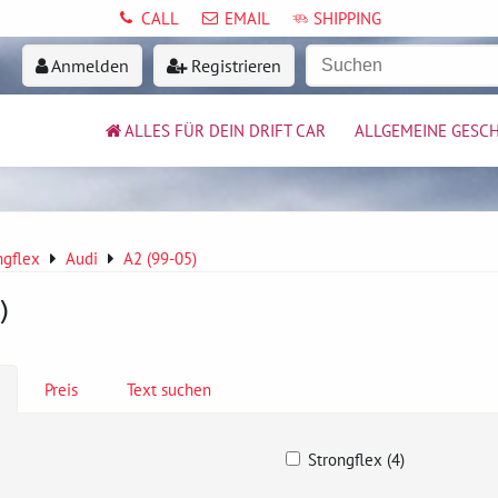
CALL
EMAIL
SHIPPING
Anmelden
Registrieren
ALLES FÜR DEIN DRIFT CAR
ALLGEMEINE GESC
ngflex
Audi
A2 (99-05)
)
Preis
Text suchen
Strongflex (4)