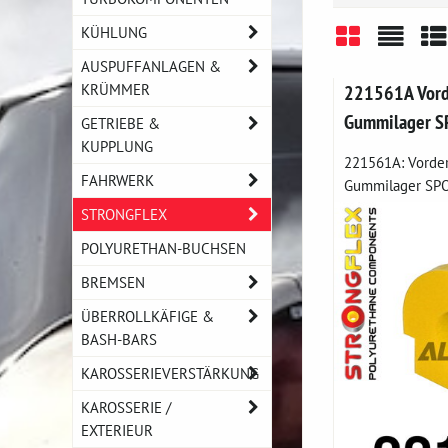
KÜHLUNG
AUSPUFFANLAGEN &
Gitter
Liste
Ta
KRÜMMER
221561A Vorde
Gummilager SP
GETRIEBE &
KUPPLUNG
221561A: Vorder
FAHRWERK
Gummilager SPOR
STRONGFLEX
POLYURETHAN-BUCHSEN
BREMSEN
ÜBERROLLKÄFIGE &
BASH-BARS
KAROSSERIEVERSTÄRKUNG
KAROSSERIE /
EXTERIEUR