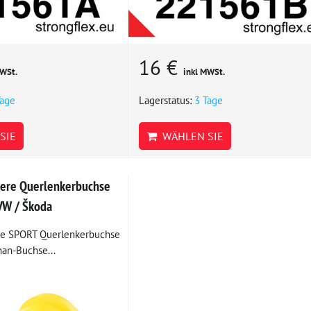
16 €
MWSt.
inkl MWSt.
Tage
Lagerstatus:
3 Tage
SIE
WÄHLEN SIE
ere Querlenkerbuchse
VW / Škoda
re SPORT Querlenkerbuchse
han-Buchse...