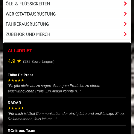
ÖLE & FLÜSSIGKEITEN
WERKSTATTAUSRÜSTUNG
FAHRERAUSRÜSTUNG
ZUBEHÖR UND MERCH
ALL4DRIFT
4.9 ★
(182 Bewertungen)
Thibo De Prest
★★★★★
"Es gibt nicht viel zu sagen. Sehr gute Produkte zu einem
erschwinglichen Preis. Ein Artikel konnte n..."
RADAR
★★★★★
"Für mich ist Drift Communication der einzig faire und erstklassige Shop.
Reklamationen, falls ich ma..."
RCnitrous Team