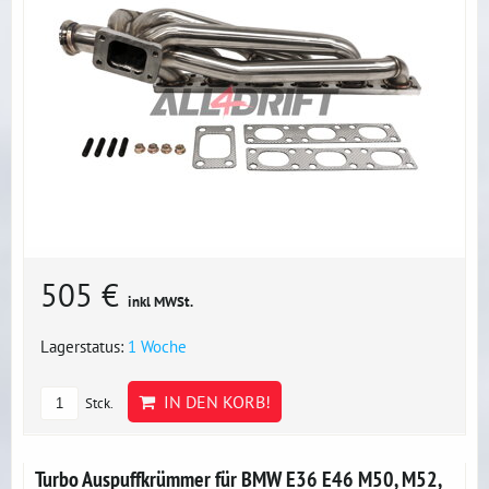
505 €
inkl MWSt.
Lagerstatus:
1 Woche
IN DEN KORB!
Stck.
Turbo Auspuffkrümmer für BMW E36 E46 M50, M52,