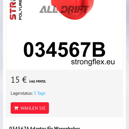
15 €
inkl MWSt.
Lagerstatus:
3 Tage
WÄHLEN SIE
034567A Adapter für Wagenheber