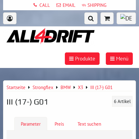
CALL
EMAIL
SHIPPING
Produkte
Menü
Startseite
Strongflex
BMW
X3
III (17-) G01
III (17-) G01
6
Artikel
Parameter
Preis
Text suchen