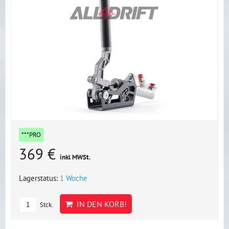
***PRO
369 €
inkl MWSt.
Lagerstatus:
1 Woche
IN DEN KORB!
Stck.