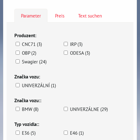
Parameter
Preis
Text suchen
Produzent:
CNC71 (3)
IRP (3)
OBP (2)
ODESA (3)
Swagier (24)
Značka vozu:
UNIVERZÁLNÍ (1)
Značka vozu::
BMW (8)
UNIVERZÁLNE (29)
Typ vozidla::
E36 (5)
E46 (1)