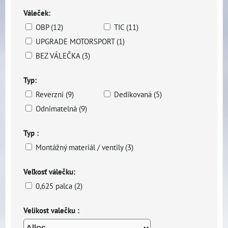
Váleček:
OBP (12)
TIC (11)
UPGRADE MOTORSPORT (1)
BEZ VÁLEČKA (3)
Typ:
Reverzni (9)
Dedikovaná (5)
Odnimatelná (9)
Typ :
Montážný materiál / ventily (3)
Veľkosť válečku:
0,625 palca (2)
Velikost valečku :