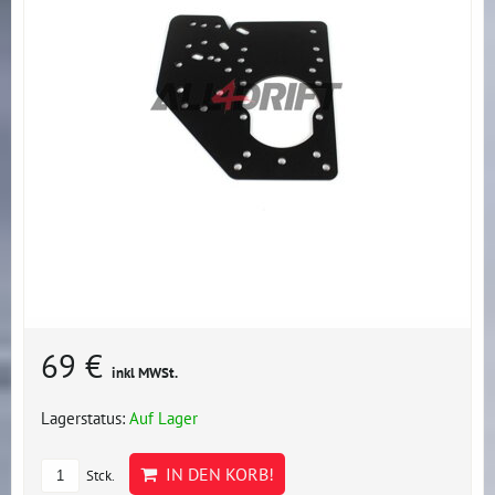
69 €
inkl MWSt.
Lagerstatus:
Auf Lager
IN DEN KORB!
Stck.