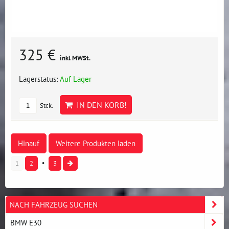
325 €
inkl MWSt.
Lagerstatus:
Auf Lager
IN DEN KORB!
Stck.
Hinauf
Weitere Produkten laden
1
2
3
NACH FAHRZEUG SUCHEN
BMW E30