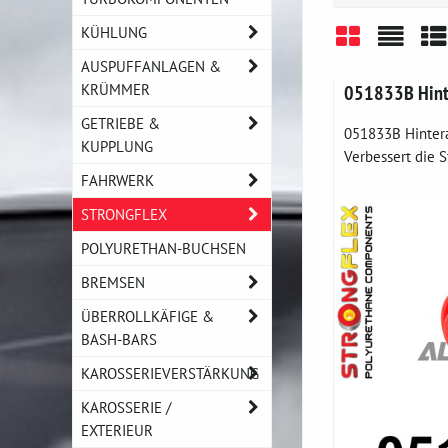
KÜHLUNG
AUSPUFFANLAGEN &
Gitter
Liste
Ta
KRÜMMER
051833B Hint
GETRIEBE &
051833B Hinter
KUPPLUNG
Verbessert die St
FAHRWERK
STRONGFLEX
POLYURETHAN-BUCHSEN
BREMSEN
ÜBERROLLKÄFIGE &
BASH-BARS
KAROSSERIEVERSTÄRKUNG
KAROSSERIE /
EXTERIEUR