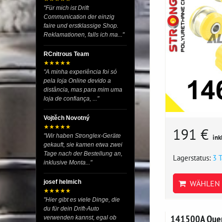
"Für mich ist Drift
Communication der einzig
faire und erstklassige Shop.
Reklamationen, falls ich ma..."
RCnitrous Team
★★★★★
"A minha experiência foi só
pela loja Online devido a
distância, mas para mim uma
loja de confiança, ..."
Vojtěch Novotný
★★★★★
191 €
"Wir haben Stronglex-Geräte
ink
gekauft, sie kamen etwa zwei
Tage nach der Bestellung an,
Lagerstatus:
3 
inklusive Monta..."
josef helmich
WÄHLEN 
★★★★★
"Hier gibt es viele Dinge, die
du für dein Drift-Auto
141500A Quer
verwenden kannst, egal ob