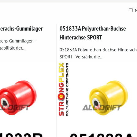
N
belle
erachs-Gummilager
051833A Polyurethan-Buchse
Hinterachse SPORT
achs-Gummilager -
abilität der...
051833A Polyurethan-Buchse Hinterach
SPORT - Verstärkt die...