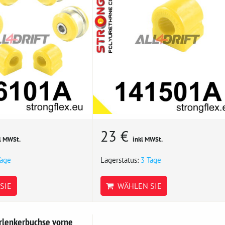
23 €
l MWSt.
inkl MWSt.
Tage
Lagerstatus:
3 Tage
SIE
WÄHLEN SIE
lenkerbuchse vorne