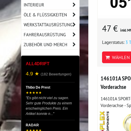
INTERIEUR
ÖLE & FLÜSSIGKEITEN
WERKSTATTAUSRÜSTUNG
47 €
inkl M
FAHRERAUSRÜSTUNG
Lagerstatus:
3 
ZUBEHÖR UND MERCH
WÄHLEN 
ALL4DRIFT
4.9 ★
(182 Bewertungen)
146101A SPOR
Vorderachse
Thibo De Prest
★★★★★
146101A SPORT-
"Es gibt nicht viel zu sagen.
Sehr gute Produkte zu einem
Vorderachse - Spo
erschwinglichen Preis. Ein
Artikel konnte n..."
RADAR
★★★★★