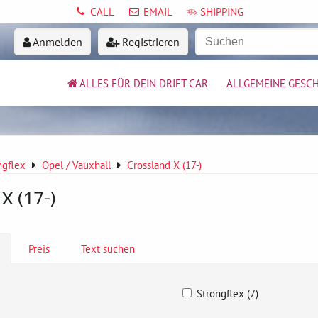
CALL
EMAIL
SHIPPING
Anmelden
Registrieren
ALLES FÜR DEIN DRIFT CAR
ALLGEMEINE GESC
ngflex
Opel / Vauxhall
Crossland X (17-)
X (17-)
Preis
Text suchen
Strongflex (7)