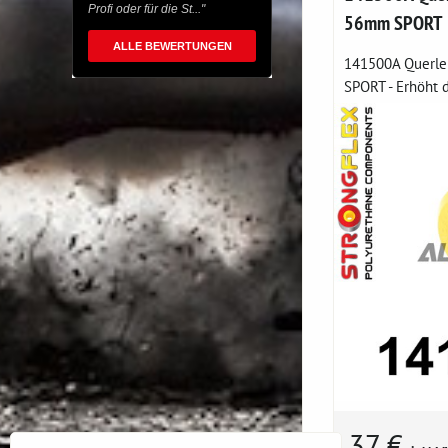
Profi oder für die St..."
56mm SPORT
ALLE BEWERTUNGEN
141500A Querle
SPORT - Erhöht di
37 €