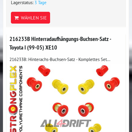
Lagerstatus:
3 Tage
WÄHLEN SIE
216233B Hinterradaufhängungs-Buchsen-Satz -
Toyota I (99-05) XE10
216233B: Hinterachs-Buchsen-Satz - Komplettes Set...