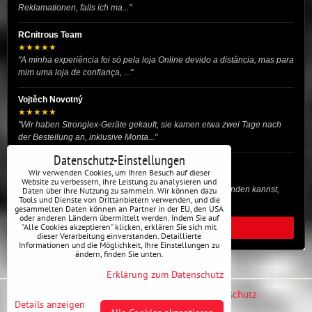
Reklamationen, falls ich ma..."
RCnitrous Team
★★★★★
"A minha experiência foi só pela loja Online devido a distância, mas para
mim uma loja de confiança, ..."
Vojtěch Novotný
★★★★★
"Wir haben Stronglex-Geräte gekauft, sie kamen etwa zwei Tage nach
der Bestellung an, inklusive Monta..."
Datenschutz-Einstellungen
josef helmich
Wir verwenden Cookies, um Ihren Besuch auf dieser
★★★★★
Website zu verbessern, ihre Leistung zu analysieren und
"Hier gibt es viele Dinge, die du für dein Drift-Auto verwenden kannst,
Daten über ihre Nutzung zu sammeln. Wir können dazu
Tools und Dienste von Drittanbietern verwenden, und die
egal ob Profi oder für die St..."
gesammelten Daten können an Partner in der EU, den USA
oder anderen Ländern übermittelt werden. Indem Sie auf
"Alle Cookies akzeptieren" klicken, erklären Sie sich mit
ALLE BEWERTUNGEN
dieser Verarbeitung einverstanden. Detaillierte
Informationen und die Möglichkeit, Ihre Einstellungen zu
ändern, finden Sie unten.
Erklärung zum Datenschutz
Datenschutz-Einstellungen
Erklärung zum Datenschutz
Details anzeigen