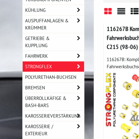
KÜHLUNG
AUSPUFFANLAGEN &
Gitter
Liste
Ta
KRÜMMER
116267B Komp
Fahrwerksbuch
GETRIEBE &
KUPPLUNG
C215 (98-06)
FAHRWERK
116267B: Komple
STRONGFLEX
Fahrwerksbuchse
POLYURETHAN-BUCHSEN
BREMSEN
ÜBERROLLKÄFIGE &
BASH-BARS
KAROSSERIEVERSTÄRKUNG
KAROSSERIE /
EXTERIEUR