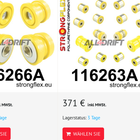
371 €
l MWSt.
inkl MWSt.
Tage
Lagerstatus:
3 Tage
SIE
WÄHLEN SIE