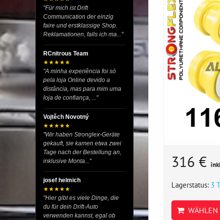
"Für mich ist Drift
Communication der einzig
faire und erstklassige Shop.
Reklamationen, falls ich ma..."
RCnitrous Team
★★★★★
"A minha experiência foi só
pela loja Online devido a
distância, mas para mim uma
loja de confiança, ..."
Vojtěch Novotný
★★★★★
"Wir haben Stronglex-Geräte
gekauft, sie kamen etwa zwei
Tage nach der Bestellung an,
316 €
inklusive Monta..."
ink
josef helmich
Lagerstatus:
3 
★★★★★
"Hier gibt es viele Dinge, die
du für dein Drift-Auto
WÄHLEN 
verwenden kannst, egal ob