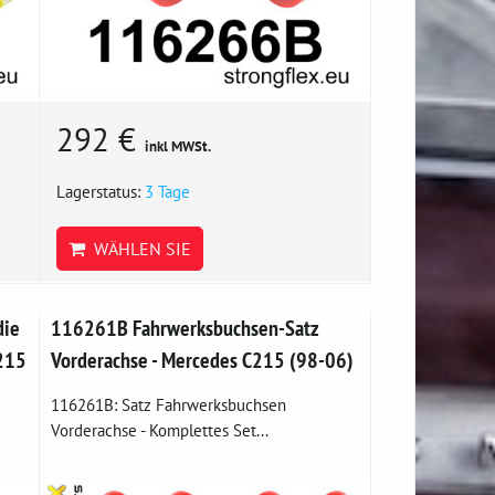
292 €
inkl MWSt.
Lagerstatus:
3 Tage
WÄHLEN SIE
die
116261B Fahrwerksbuchsen-Satz
215
Vorderachse - Mercedes C215 (98-06)
116261B: Satz Fahrwerksbuchsen
Vorderachse - Komplettes Set...