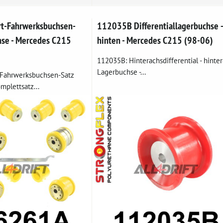
t-Fahrwerksbuchsen-
112035B Differentiallagerbuchse 
hse - Mercedes C215
hinten - Mercedes C215 (98-06)
112035B: Hinterachsdifferential - hinte
Lagerbuchse -...
-Fahrwerksbuchsen-Satz
mplettsatz...