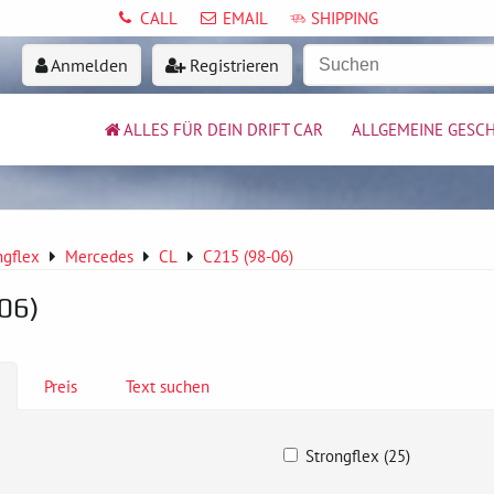
CALL
EMAIL
SHIPPING
Anmelden
Registrieren
ALLES FÜR DEIN DRIFT CAR
ALLGEMEINE GESC
ngflex
Mercedes
CL
C215 (98-06)
06)
Preis
Text suchen
Strongflex (25)