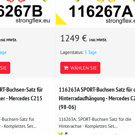
1249 €
inkl MWSt.
inkl MWSt.
Tage
Lagerstatus:
3 Tage
SIE
WÄHLEN SIE
T-Buchsen-Satz für
116263A SPORT-Buchsen Satz für 
ger - Mercedes C215
Hinterradaufhängung - Mercedes C
(98-06)
-Buchsen-Satz für
116263A: SPORT-Buchsen Satz für die
 - Komplettes Set...
Hinterachse - Komplettes Set...