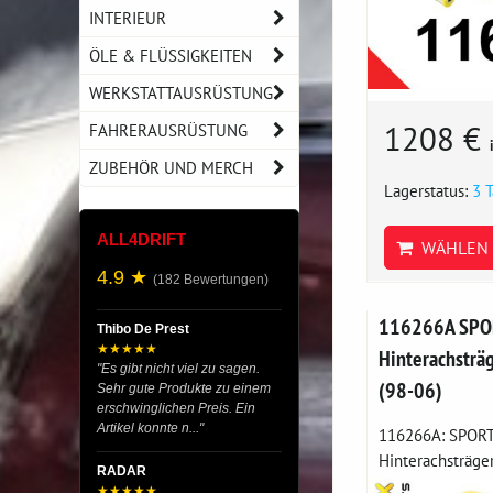
INTERIEUR
ÖLE & FLÜSSIGKEITEN
WERKSTATTAUSRÜSTUNG
1208 €
FAHRERAUSRÜSTUNG
ZUBEHÖR UND MERCH
Lagerstatus:
3 
ALL4DRIFT
WÄHLEN 
4.9 ★
(182 Bewertungen)
116266A SPOR
Thibo De Prest
★★★★★
Hinterachsträ
"Es gibt nicht viel zu sagen.
(98-06)
Sehr gute Produkte zu einem
erschwinglichen Preis. Ein
Artikel konnte n..."
116266A: SPORT
Hinterachsträger
RADAR
★★★★★