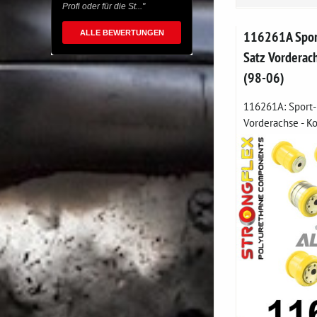
Profi oder für die St..."
116261A Spor
ALLE BEWERTUNGEN
Satz Vorderac
(98-06)
116261A: Sport
Vorderachse - Ko