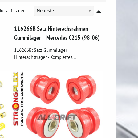
ur auf Lager
Neueste
116266B Satz Hinterachsrahmen
Gummilager – Mercedes C215 (98-06)
116266B: Satz Gummilager
Hinterachsträger - Komplettes...