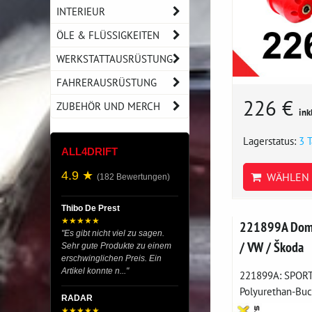
INTERIEUR
ÖLE & FLÜSSIGKEITEN
WERKSTATTAUSRÜSTUNG
FAHRERAUSRÜSTUNG
226 €
ZUBEHÖR UND MERCH
ink
Lagerstatus:
3 
ALL4DRIFT
4.9 ★
WÄHLEN 
(182 Bewertungen)
Thibo De Prest
★★★★★
221899A Doml
"Es gibt nicht viel zu sagen.
/ VW / Škoda
Sehr gute Produkte zu einem
erschwinglichen Preis. Ein
Artikel konnte n..."
221899A: SPORT
Polyurethan-Buch
RADAR
★★★★★