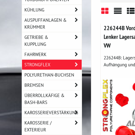
KÜHLUNG
AUSPUFFANLAGEN &
Gitter
Liste
Ta
KRÜMMER
226244B Vorde
Lenker Lagersa
GETRIEBE &
KUPPLUNG
VW
FAHRWERK
226244B: Lagers
STRONGFLEX
Aufhängung und 
POLYURETHAN-BUCHSEN
BREMSEN
ÜBERROLLKÄFIGE &
BASH-BARS
KAROSSERIEVERSTÄRKUNG
KAROSSERIE /
EXTERIEUR