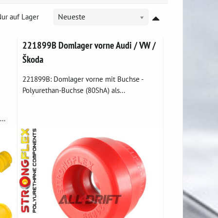
ur auf Lager
Neueste
221899B Domlager vorne Audi / VW /
Škoda
221899B: Domlager vorne mit Buchse -
Polyurethan-Buchse (80ShA) als...
..