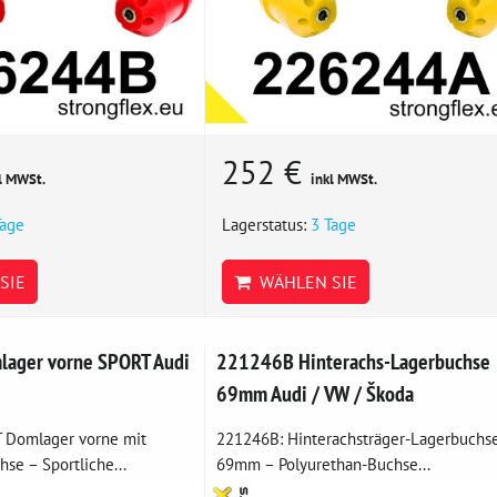
252 €
l MWSt.
inkl MWSt.
Tage
Lagerstatus:
3 Tage
SIE
WÄHLEN SIE
ager vorne SPORT Audi
221246B Hinterachs-Lagerbuchse
69mm Audi / VW / Škoda
 Domlager vorne mit
221246B: Hinterachsträger-Lagerbuchs
se – Sportliche...
69mm – Polyurethan-Buchse...