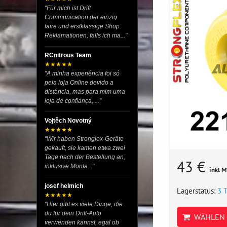
"Für mich ist Drift
Communication der einzig
faire und erstklassige Shop.
Reklamationen, falls ich ma..."
RCnitrous Team
★★★★★
"A minha experiência foi só
pela loja Online devido a
distância, mas para mim uma
loja de confiança, ..."
Vojtěch Novotný
★★★★★
"Wir haben Stronglex-Geräte
gekauft, sie kamen etwa zwei
Tage nach der Bestellung an,
43 €
inklusive Monta..."
inkl 
josef helmich
Lagerstatus:
3 
★★★★★
"Hier gibt es viele Dinge, die
du für dein Drift-Auto
WÄHLEN 
verwenden kannst, egal ob