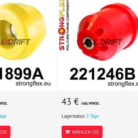
43 €
MWSt.
inkl MWSt.
Tage
Lagerstatus:
3 Tage
SIE
WÄHLEN SIE