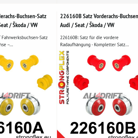
erachs-Buchsen-Satz
226160B Satz Vorderachs-Buchse
Seat / Škoda / VW
Audi / Seat / Škoda / VW
 Fahrwerksbuchsen-Satz
226160B: Satz für die vordere
se –...
Radaufhängung - Kompletter Satz...