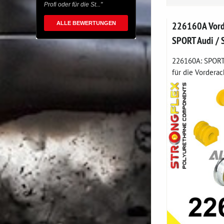
Profi oder für die St..."
226160A Vord
ALLE BEWERTUNGEN
SPORT Audi / 
226160A: SPORT
für die Vorderach