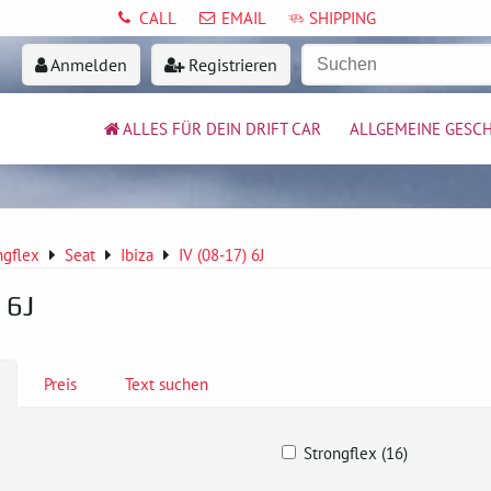
CALL
EMAIL
SHIPPING
Anmelden
Registrieren
ALLES FÜR DEIN DRIFT CAR
ALLGEMEINE GESC
ngflex
Seat
Ibiza
IV (08-17) 6J
 6J
Preis
Text suchen
Strongflex (16)