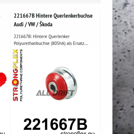
n
221667B Hintere Querlenkerbuchse
Audi / VW / Škoda
221667B: Hintere Querlenker
Polyurethanbuchse (80ShA) als Ersatz...