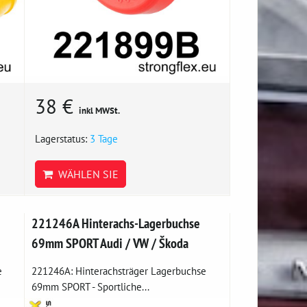
38 €
inkl MWSt.
Lagerstatus:
3 Tage
WÄHLEN SIE
221246A Hinterachs-Lagerbuchse
69mm SPORT Audi / VW / Škoda
e
221246A: Hinterachsträger Lagerbuchse
69mm SPORT - Sportliche...