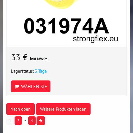
33 €
inkl MWSt.
Lagerstatus:
3 Tage
WÄHLEN SIE
Nach oben
Weitere Produkten laden
1
2
4