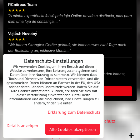
RCnitrous Team
★★★★★
"A minha experiência foi só pela loja Online devido a distância, mas para
mim uma loja de confiança, ..."
Vojtěch Novotný
★★★★★
"Wir haben Stronglex-Geräte gekauft, sie kamen etwa zwei Tage nach
der Bestellung an, inklusive Monta..."
Datenschutz-Einstellungen
josef helmich
Wir verwenden Cookies, um Ihren Besuch auf dieser
★★★★★
Website zu verbessern, ihre Leistung zu analysieren und
"Hier gibt es viele Dinge, die du für dein Drift-Auto verwenden kannst,
Daten über ihre Nutzung zu sammeln. Wir können dazu
Tools und Dienste von Drittanbietern verwenden, und die
egal ob Profi oder für die St..."
gesammelten Daten können an Partner in der EU, den USA
oder anderen Ländern übermittelt werden. Indem Sie auf
"Alle Cookies akzeptieren" klicken, erklären Sie sich mit
ALLE BEWERTUNGEN
dieser Verarbeitung einverstanden. Detaillierte
Informationen und die Möglichkeit, Ihre Einstellungen zu
ändern, finden Sie unten.
Erklärung zum Datenschutz
Datenschutz-Einstellungen
Erklärung zum Datenschutz
Details anzeigen
Alle Cookies akzeptieren
Website erstellt mit:
ByznysWeb.cz