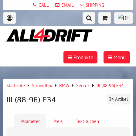
CALL
EMAIL
SHIPPING
Produkte
Menü
Startseite
Strongflex
BMW
Seria 5
III (88-96) E34
III (88-96) E34
34
Artikel
Parameter
Preis
Text suchen