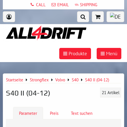
CALL
EMAIL
SHIPPING
Produkte
Menü
Startseite
Strongflex
Volvo
S40
S40 II (04-12)
S40 II (04-12)
21
Artikel
Parameter
Preis
Text suchen