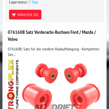
Lagerstatus:
3 Tage
WÄHLEN SIE
076160B Satz Vorderachs-Buchsen Ford / Mazda /
Volvo
076160B: Satz für die vordere Radaufhängung - Komplettes
Set...