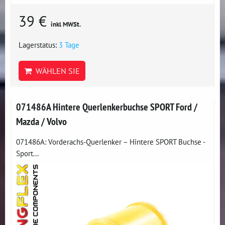
39 €
inkl MWSt.
Lagerstatus:
3 Tage
WÄHLEN SIE
071486A Hintere Querlenkerbuchse SPORT Ford /
Mazda / Volvo
071486A: Vorderachs-Querlenker – Hintere SPORT Buchse -
Sport...