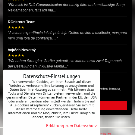
"Für mich ist Drift Communication der einzig faire und erstklassige Shop.
Reklamationen, falls ich ma..."
RCnitrous Team
★★★★★
"A minha experiência foi só pela loja Online devido a distância, mas para
mim uma loja de confiança, ..."
Vojtěch Novotný
★★★★★
"Wir haben Stronglex-Geräte gekauft, sie kamen etwa zwei Tage nach
der Bestellung an, inklusive Monta..."
Datenschutz-Einstellungen
josef helmich
Wir verwenden Cookies, um Ihren Besuch auf dieser
★★★★★
Website zu verbessern, ihre Leistung zu analysieren und
"Hier gibt es viele Dinge, die du für dein Drift-Auto verwenden kannst,
Daten über ihre Nutzung zu sammeln. Wir können dazu
Tools und Dienste von Drittanbietern verwenden, und die
egal ob Profi oder für die St..."
gesammelten Daten können an Partner in der EU, den USA
oder anderen Ländern übermittelt werden. Indem Sie auf
"Alle Cookies akzeptieren" klicken, erklären Sie sich mit
ALLE BEWERTUNGEN
dieser Verarbeitung einverstanden. Detaillierte
Informationen und die Möglichkeit, Ihre Einstellungen zu
ändern, finden Sie unten.
Erklärung zum Datenschutz
Datenschutz-Einstellungen
Erklärung zum Datenschutz