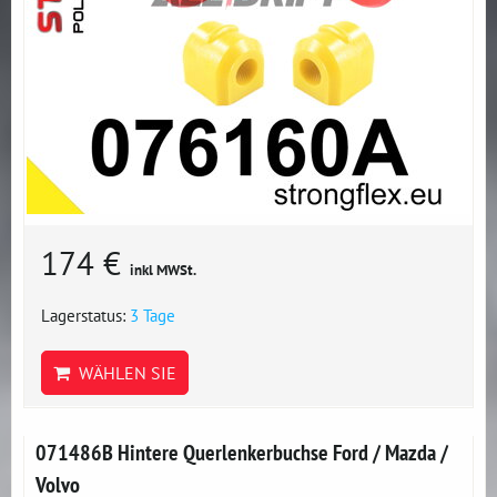
174 €
inkl MWSt.
Lagerstatus:
3 Tage
WÄHLEN SIE
071486B Hintere Querlenkerbuchse Ford / Mazda /
Volvo