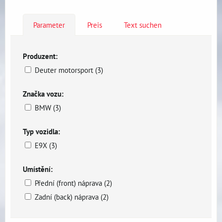
Parameter
Preis
Text suchen
Produzent:
Deuter motorsport (3)
Značka vozu:
BMW (3)
Typ vozidla:
E9X (3)
Umístění:
Přední (front) náprava (2)
Zadní (back) náprava (2)