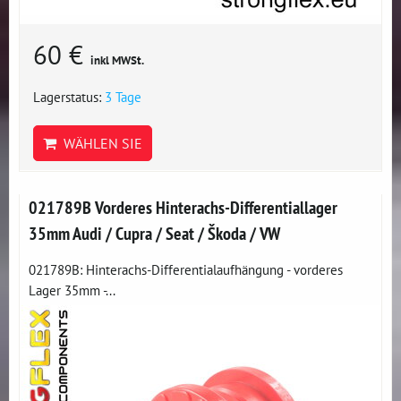
60 €
inkl MWSt.
Lagerstatus:
3 Tage
WÄHLEN SIE
021789B Vorderes Hinterachs-Differentiallager
35mm Audi / Cupra / Seat / Škoda / VW
021789B: Hinterachs-Differentialaufhängung - vorderes
Lager 35mm -...