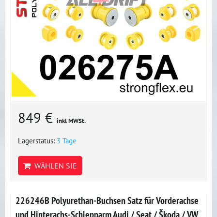
849 €
inkl MWSt.
Lagerstatus:
3 Tage
WÄHLEN SIE
226246B Polyurethan-Buchsen Satz für Vorderachse
und Hinterachs-Schlepparm Audi / Seat / Škoda / VW