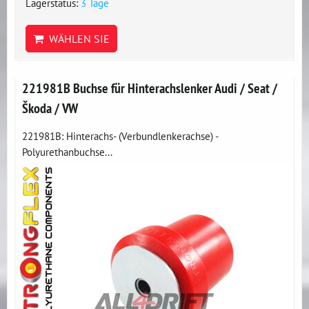
Lagerstatus:
3 Tage
WÄHLEN SIE
221981B Buchse für Hinterachslenker Audi / Seat /
Škoda / VW
221981B: Hinterachs- (Verbundlenkerachse) -
Polyurethanbuchse...