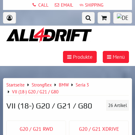
CALL
EMAIL
SHIPPING
Produkte
Menü
Startseite
Strongflex
BMW
Seria 3
VII (18-) G20 / G21 / G80
VII (18-) G20 / G21 / G80
26
Artikel
G20 / G21 RWD
G20 / G21 XDRIVE