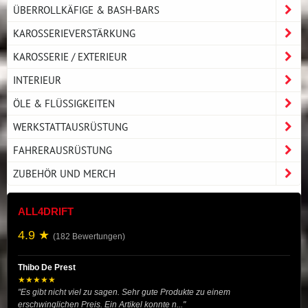
ÜBERROLLKÄFIGE & BASH-BARS
KAROSSERIEVERSTÄRKUNG
KAROSSERIE / EXTERIEUR
INTERIEUR
ÖLE & FLÜSSIGKEITEN
WERKSTATTAUSRÜSTUNG
FAHRERAUSRÜSTUNG
ZUBEHÖR UND MERCH
ALL4DRIFT
4.9 ★
(182 Bewertungen)
Thibo De Prest
★★★★★
"Es gibt nicht viel zu sagen. Sehr gute Produkte zu einem
erschwinglichen Preis. Ein Artikel konnte n..."