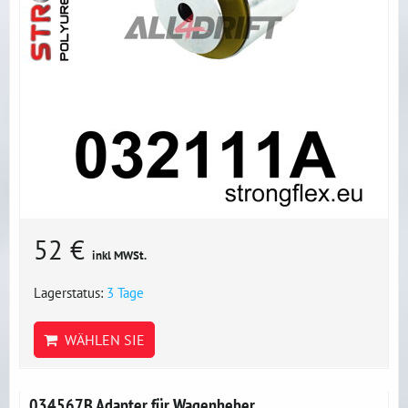
52 €
inkl MWSt.
Lagerstatus:
3 Tage
WÄHLEN SIE
034567B Adapter für Wagenheber