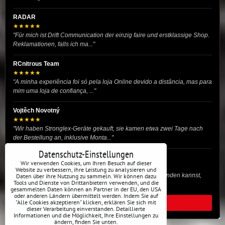
RADAR
★★★★★
"Für mich ist Drift Communication der einzig faire und erstklassige Shop.
Reklamationen, falls ich ma..."
RCnitrous Team
★★★★★
"A minha experiência foi só pela loja Online devido a distância, mas para
mim uma loja de confiança, ..."
Vojtěch Novotný
★★★★★
"Wir haben Stronglex-Geräte gekauft, sie kamen etwa zwei Tage nach
der Bestellung an, inklusive Monta..."
Datenschutz-Einstellungen
josef helmich
Wir verwenden Cookies, um Ihren Besuch auf dieser
★★★★★
Website zu verbessern, ihre Leistung zu analysieren und
"Hier gibt es viele Dinge, die du für dein Drift-Auto verwenden kannst,
Daten über ihre Nutzung zu sammeln. Wir können dazu
Tools und Dienste von Drittanbietern verwenden, und die
egal ob Profi oder für die St..."
gesammelten Daten können an Partner in der EU, den USA
oder anderen Ländern übermittelt werden. Indem Sie auf
"Alle Cookies akzeptieren" klicken, erklären Sie sich mit
ALLE BEWERTUNGEN
dieser Verarbeitung einverstanden. Detaillierte
Informationen und die Möglichkeit, Ihre Einstellungen zu
ändern, finden Sie unten.