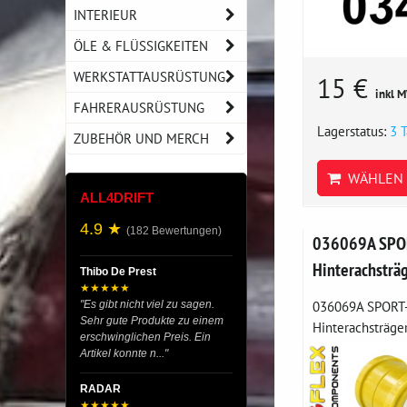
INTERIEUR
ÖLE & FLÜSSIGKEITEN
WERKSTATTAUSRÜSTUNG
15 €
inkl 
FAHRERAUSRÜSTUNG
Lagerstatus:
3 
ZUBEHÖR UND MERCH
WÄHLEN 
ALL4DRIFT
4.9 ★
(182 Bewertungen)
036069A SPOR
Hinterachsträ
Thibo De Prest
★★★★★
036069A SPORT-
"Es gibt nicht viel zu sagen.
Sehr gute Produkte zu einem
Hinterachsträger
erschwinglichen Preis. Ein
Artikel konnte n..."
RADAR
★★★★★