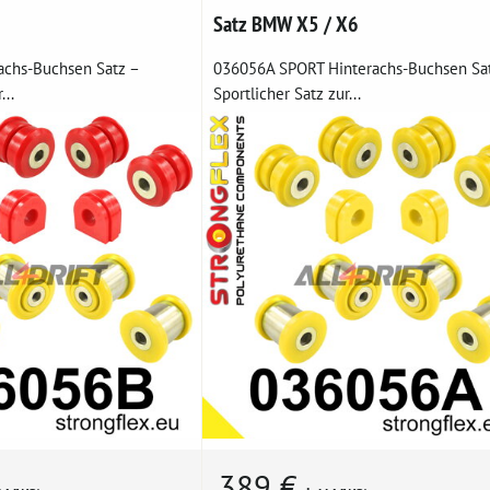
Satz BMW X5 / X6
achs-Buchsen Satz –
036056A SPORT Hinterachs-Buchsen Sat
...
Sportlicher Satz zur...
389 €