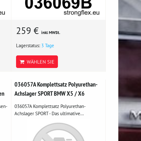
259 €
inkl MWSt.
Lagerstatus:
3 Tage
WÄHLEN SIE
036057A Komplettsatz Polyurethan-
en
Achslager SPORT BMW X5 / X6
sen-
036057A Komplettsatz Polyurethan-
Achslager SPORT - Das ultimative...