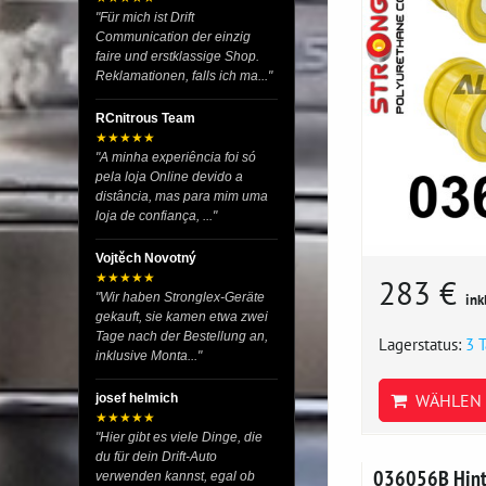
"Für mich ist Drift
Communication der einzig
faire und erstklassige Shop.
Reklamationen, falls ich ma..."
RCnitrous Team
★★★★★
"A minha experiência foi só
pela loja Online devido a
distância, mas para mim uma
loja de confiança, ..."
Vojtěch Novotný
★★★★★
283 €
"Wir haben Stronglex-Geräte
ink
gekauft, sie kamen etwa zwei
Tage nach der Bestellung an,
Lagerstatus:
3 
inklusive Monta..."
WÄHLEN 
josef helmich
★★★★★
"Hier gibt es viele Dinge, die
du für dein Drift-Auto
036056B Hint
verwenden kannst, egal ob