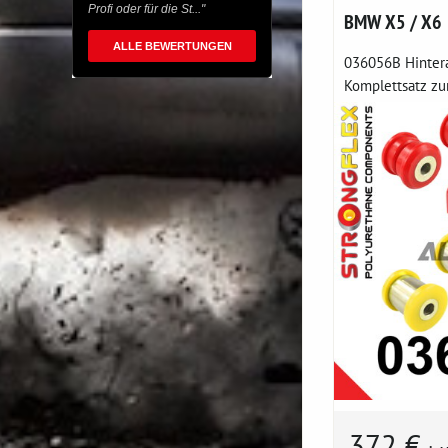
Profi oder für die St..."
BMW X5 / X6
ALLE BEWERTUNGEN
036056B Hinter
Komplettsatz zur
372 €