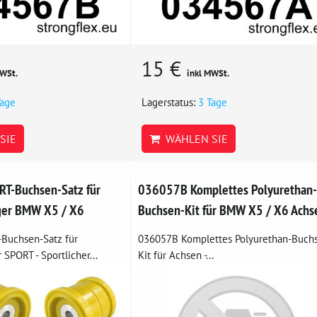
15 €
MWSt.
inkl MWSt.
Tage
Lagerstatus:
3 Tage
SIE
WÄHLEN SIE
T-Buchsen-Satz für
036057B Komplettes Polyurethan-
ger BMW X5 / X6
Buchsen-Kit für BMW X5 / X6 Achs
Buchsen-Satz für
036057B Komplettes Polyurethan-Buch
 SPORT - Sportlicher...
Kit für Achsen -...