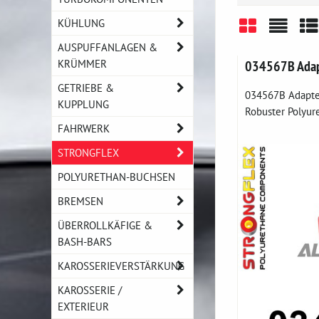
KÜHLUNG
AUSPUFFANLAGEN &
Gitter
Liste
Ta
KRÜMMER
034567B Adap
GETRIEBE &
034567B Adapte
KUPPLUNG
Robuster Polyure
FAHRWERK
STRONGFLEX
POLYURETHAN-BUCHSEN
BREMSEN
ÜBERROLLKÄFIGE &
BASH-BARS
KAROSSERIEVERSTÄRKUNG
KAROSSERIE /
EXTERIEUR