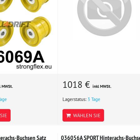
1018 €
l MWSt.
inkl MWSt.
Tage
Lagerstatus:
3 Tage
SIE
WÄHLEN SIE
erachs-Buchsen Satz
036056A SPORT Hinterachs-Buchs