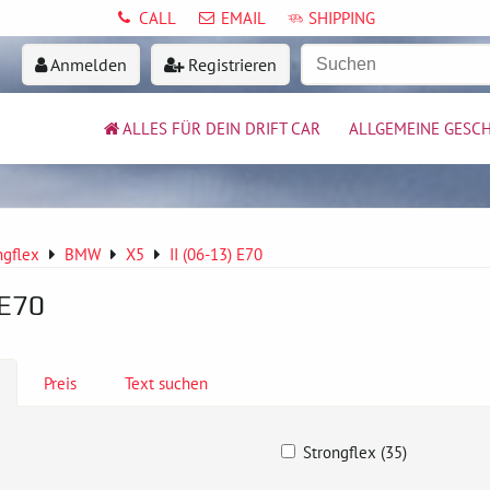
CALL
EMAIL
SHIPPING
Anmelden
Registrieren
ALLES FÜR DEIN DRIFT CAR
ALLGEMEINE GESC
ngflex
BMW
X5
II (06-13) E70
 E70
Preis
Text suchen
Strongflex (35)