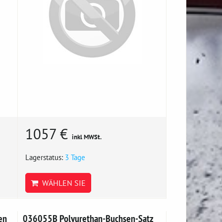
1057 €
inkl MWSt.
Lagerstatus:
3 Tage
WÄHLEN SIE
en
036055B Polyurethan-Buchsen-Satz