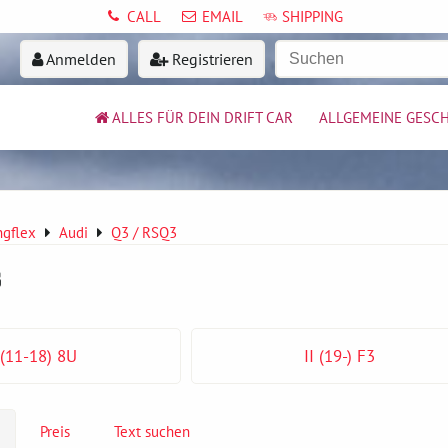
CALL
EMAIL
SHIPPING
Anmelden
Registrieren
ALLES FÜR DEIN DRIFT CAR
ALLGEMEINE GESC
ngflex
Audi
Q3 / RSQ3
3
 (11-18) 8U
II (19-) F3
Preis
Text suchen