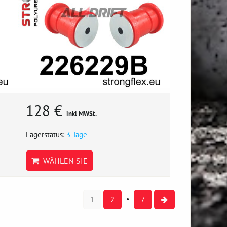
128 €
inkl MWSt.
Lagerstatus:
3 Tage
WÄHLEN SIE
1
2
7