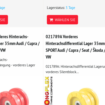
Tage
Lagerstatus:
3 Tage
SIE
WÄHLEN SIE
eres Hinterachs-
021789A Vorderes
ger 35mm Audi / Cupra /
Hinterachsdifferential Lager 35mm
/ VW
SPORT Audi / Cupra / Seat / Škoda 
VW
achs-
hängung - vorderes Lager
021789A: Hinterachsdifferential Lageru
vorderes Silentblock...