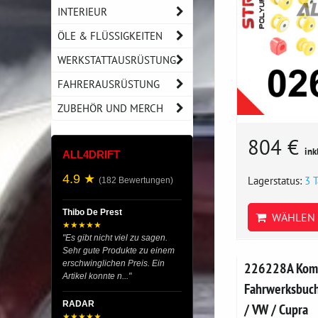
INTERIEUR
ÖLE & FLÜSSIGKEITEN
WERKSTATTAUSRÜSTUNG
FAHRERAUSRÜSTUNG
ZUBEHÖR UND MERCH
804 €
ink
ALL4DRIFT
4.9 ★
Lagerstatus:
3 
(182 Bewertungen)
Thibo De Prest
WÄHLEN 
★★★★★
"Es gibt nicht viel zu sagen.
Sehr gute Produkte zu einem
erschwinglichen Preis. Ein
226228A Komp
Artikel konnte n..."
Fahrwerksbuch
RADAR
/ VW / Cupra
★★★★★