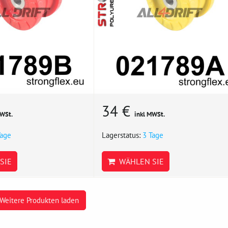
34 €
MWSt.
inkl MWSt.
Tage
Lagerstatus:
3 Tage
SIE
WÄHLEN SIE
Weitere Produkten laden