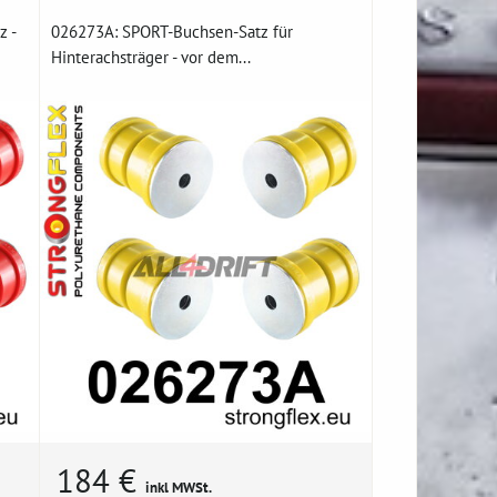
z -
026273A: SPORT-Buchsen-Satz für
Hinterachsträger - vor dem...
184 €
inkl MWSt.