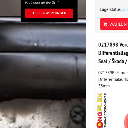
Profi oder für die St..."
Lagerstatus:
3 
ALLE BEWERTUNGEN
WÄHLEN 
021789B Vord
Differentialla
Seat / Škoda 
021789B: Hinter
Differentialauf
35mm -...