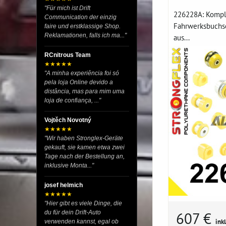
"Für mich ist Drift
226228A: Kompl
Communication der einzig
Fahrwerksbuchs
faire und erstklassige Shop.
Reklamationen, falls ich ma..."
aus...
RCnitrous Team
★★★★★
"A minha experiência foi só
pela loja Online devido a
distância, mas para mim uma
loja de confiança, ..."
Vojtěch Novotný
★★★★★
"Wir haben Stronglex-Geräte
gekauft, sie kamen etwa zwei
Tage nach der Bestellung an,
inklusive Monta..."
josef helmich
★★★★★
"Hier gibt es viele Dinge, die
du für dein Drift-Auto
607 €
ink
verwenden kannst, egal ob