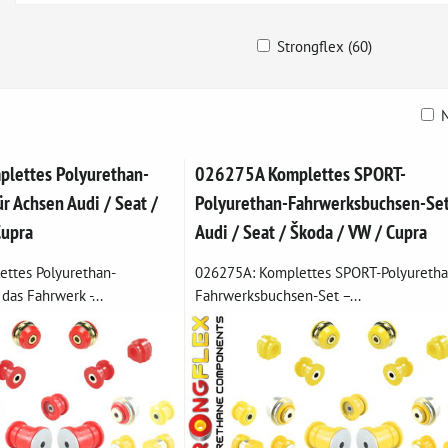
Strongflex (60)
N
belle
lettes Polyurethan-
026275A Komplettes SPORT-
r Achsen Audi / Seat /
Polyurethan-Fahrwerksbuchsen-Se
Cupra
Audi / Seat / Škoda / VW / Cupra
ttes Polyurethan-
026275A: Komplettes SPORT-Polyuretha
das Fahrwerk -...
Fahrwerksbuchsen-Set –...