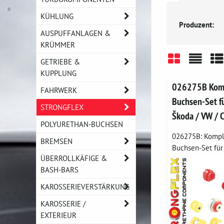
KÜHLUNG
Produzent:
AUSPUFFANLAGEN &
KRÜMMER
GETRIEBE &
KUPPLUNG
Gitter
Liste
Ta
026275B Komp
FAHRWERK
Buchsen-Set fü
STRONGFLEX
Škoda / VW / 
POLYURETHAN-BUCHSEN
026275B: Komple
BREMSEN
Buchsen-Set für 
ÜBERROLLKÄFIGE &
BASH-BARS
KAROSSERIEVERSTÄRKUNG
KAROSSERIE /
EXTERIEUR