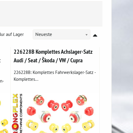
ur auf Lager
Neueste
226228B Komplettes Achslager-Satz
t
Audi / Seat / Škoda / VW / Cupra
226228B: Komplettes Fahrwerkslager-Satz -
Komplettes...
n-