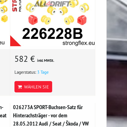
582 €
inkl MWSt.
Lagerstatus:
3 Tage
WÄHLEN SIE
n-
026273A SPORT-Buchsen-Satz für
Seat
Hinterachsträger - vor dem
28.05.2012 Audi / Seat / Škoda / VW