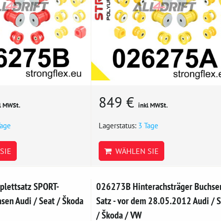
849 €
l MWSt.
inkl MWSt.
Tage
Lagerstatus:
3 Tage
SIE
WÄHLEN SIE
lettsatz SPORT-
026273B Hinterachsträger Buchse
sen Audi / Seat / Škoda
Satz - vor dem 28.05.2012 Audi / 
/ Škoda / VW