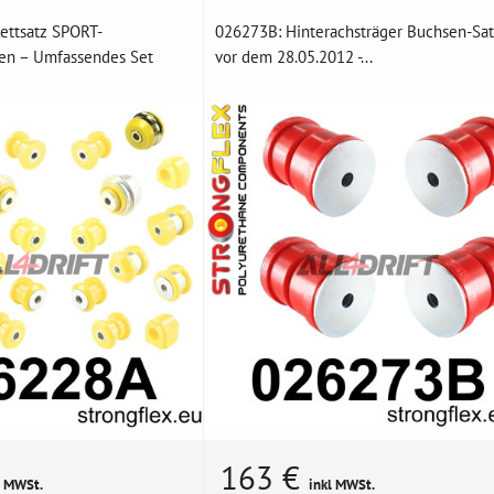
ettsatz SPORT-
026273B: Hinterachsträger Buchsen-Sat
en – Umfassendes Set
vor dem 28.05.2012 -...
163 €
l MWSt.
inkl MWSt.