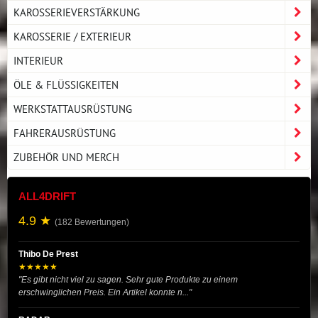
KAROSSERIEVERSTÄRKUNG
KAROSSERIE / EXTERIEUR
INTERIEUR
ÖLE & FLÜSSIGKEITEN
WERKSTATTAUSRÜSTUNG
FAHRERAUSRÜSTUNG
ZUBEHÖR UND MERCH
ALL4DRIFT
4.9 ★
(182 Bewertungen)
Thibo De Prest
★★★★★
"Es gibt nicht viel zu sagen. Sehr gute Produkte zu einem
erschwinglichen Preis. Ein Artikel konnte n..."