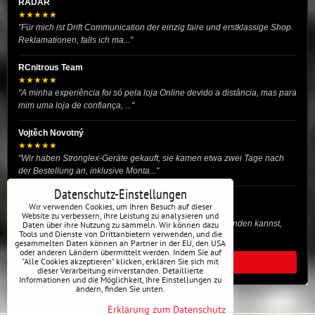
RADAR
★★★★★
"Für mich ist Drift Communication der einzig faire und erstklassige Shop.
Reklamationen, falls ich ma..."
RCnitrous Team
★★★★★
"A minha experiência foi só pela loja Online devido a distância, mas para
mim uma loja de confiança, ..."
Vojtěch Novotný
★★★★★
"Wir haben Stronglex-Geräte gekauft, sie kamen etwa zwei Tage nach
der Bestellung an, inklusive Monta..."
Datenschutz-Einstellungen
josef helmich
Wir verwenden Cookies, um Ihren Besuch auf dieser
★★★★★
Website zu verbessern, ihre Leistung zu analysieren und
"Hier gibt es viele Dinge, die du für dein Drift-Auto verwenden kannst,
Daten über ihre Nutzung zu sammeln. Wir können dazu
Tools und Dienste von Drittanbietern verwenden, und die
egal ob Profi oder für die St..."
gesammelten Daten können an Partner in der EU, den USA
oder anderen Ländern übermittelt werden. Indem Sie auf
"Alle Cookies akzeptieren" klicken, erklären Sie sich mit
ALLE BEWERTUNGEN
dieser Verarbeitung einverstanden. Detaillierte
Informationen und die Möglichkeit, Ihre Einstellungen zu
ändern, finden Sie unten.
Erklärung zum Datenschutz