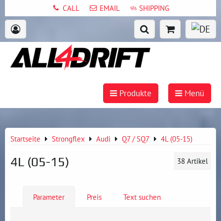
CALL
EMAIL
SHIPPING
Produkte
Menü
Startseite
Strongflex
Audi
Q7 / SQ7
4L (05-15)
4L (05-15)
38
Artikel
Parameter
Preis
Text suchen