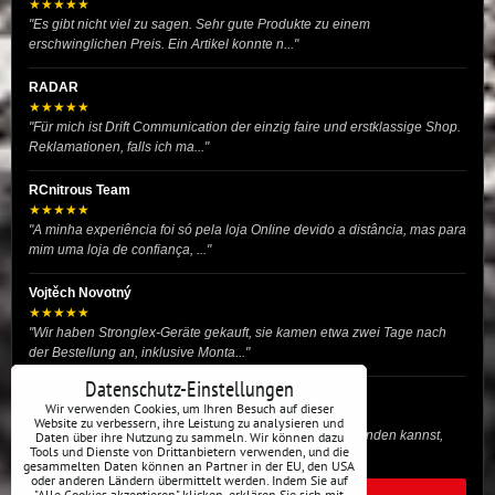
★★★★★
"Es gibt nicht viel zu sagen. Sehr gute Produkte zu einem
erschwinglichen Preis. Ein Artikel konnte n..."
RADAR
★★★★★
"Für mich ist Drift Communication der einzig faire und erstklassige Shop.
Reklamationen, falls ich ma..."
RCnitrous Team
★★★★★
"A minha experiência foi só pela loja Online devido a distância, mas para
mim uma loja de confiança, ..."
Vojtěch Novotný
★★★★★
"Wir haben Stronglex-Geräte gekauft, sie kamen etwa zwei Tage nach
der Bestellung an, inklusive Monta..."
Datenschutz-Einstellungen
josef helmich
Wir verwenden Cookies, um Ihren Besuch auf dieser
★★★★★
Website zu verbessern, ihre Leistung zu analysieren und
"Hier gibt es viele Dinge, die du für dein Drift-Auto verwenden kannst,
Daten über ihre Nutzung zu sammeln. Wir können dazu
Tools und Dienste von Drittanbietern verwenden, und die
egal ob Profi oder für die St..."
gesammelten Daten können an Partner in der EU, den USA
oder anderen Ländern übermittelt werden. Indem Sie auf
"Alle Cookies akzeptieren" klicken, erklären Sie sich mit