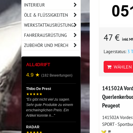
INTERIEUR
ÖLE & FLÜSSIGKEITEN
WERKSTATTAUSRÜSTUNG
47 €
FAHRERAUSRÜSTUNG
inkl M
ZUBEHÖR UND MERCH
Lagerstatus:
3 
ALL4DRIFT
WÄHLEN 
4.9 ★
(182 Bewertungen)
141502A Vord
Thibo De Prest
★★★★★
Querlenkerbuc
"Es gibt nicht viel zu sagen.
Peugeot
Sehr gute Produkte zu einem
erschwinglichen Preis. Ein
Artikel konnte n..."
141502A Vorder
SPORT - Sportbuc
RADAR
★★★★★