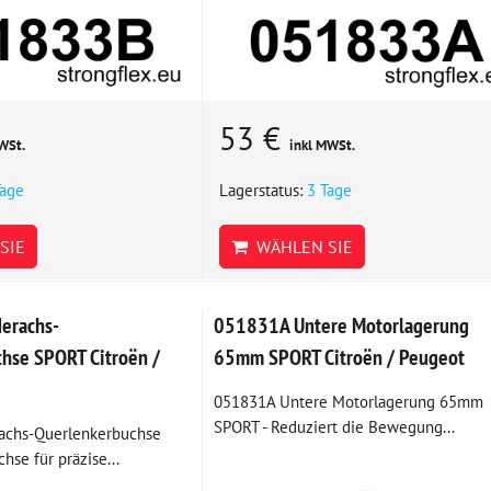
53 €
WSt.
inkl MWSt.
Tage
Lagerstatus:
3 Tage
SIE
WÄHLEN SIE
erachs-
051831A Untere Motorlagerung
hse SPORT Citroën /
65mm SPORT Citroën / Peugeot
051831A Untere Motorlagerung 65mm
SPORT - Reduziert die Bewegung...
achs-Querlenkerbuchse
hse für präzise...