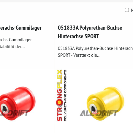
N
belle
erachs-Gummilager
051833A Polyurethan-Buchse
Hinterachse SPORT
achs-Gummilager -
abilität der...
051833A Polyurethan-Buchse Hinterach
SPORT - Verstärkt die...