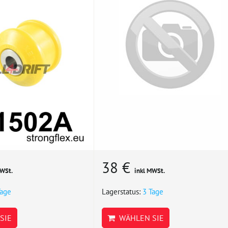
38 €
MWSt.
inkl MWSt.
Tage
Lagerstatus:
3 Tage
SIE
WÄHLEN SIE