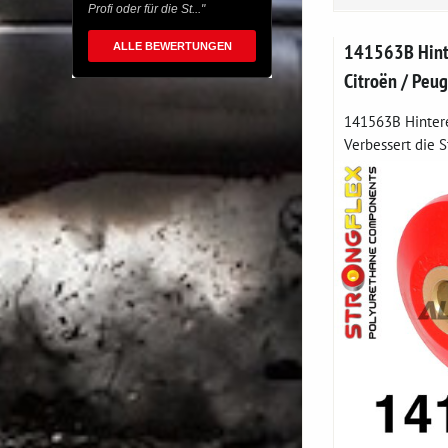
Profi oder für die St..."
141563B Hint
ALLE BEWERTUNGEN
Citroën / Peu
141563B Hinter
Verbessert die St