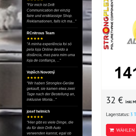
"Für mich ist Drift
Communication der einzig
faire und erstklassige Shop.
Reklamationen, falls ich ma..."
RCnitrous Team
★★★★★
"A minha experiência foi só
pela loja Online devido a
distância, mas para mim uma
loja de confiança, ..."
Vojtěch Novotný
★★★★★
"Wir haben Stronglex-Geräte
gekauft, sie kamen etwa zwei
Tage nach der Bestellung an,
32 €
inklusive Monta..."
inkl 
josef helmich
Lagerstatus:
3 
★★★★★
"Hier gibt es viele Dinge, die
du für dein Drift-Auto
WÄHLEN 
verwenden kannst, egal ob