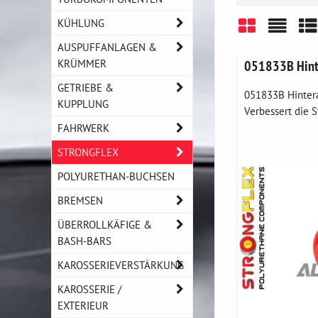
KÜHLUNG
AUSPUFFANLAGEN &
Gitter
Liste
Ta
KRÜMMER
051833B Hint
GETRIEBE &
051833B Hinter
KUPPLUNG
Verbessert die St
FAHRWERK
STRONGFLEX
POLYURETHAN-BUCHSEN
BREMSEN
ÜBERROLLKÄFIGE &
BASH-BARS
KAROSSERIEVERSTÄRKUNG
KAROSSERIE /
EXTERIEUR