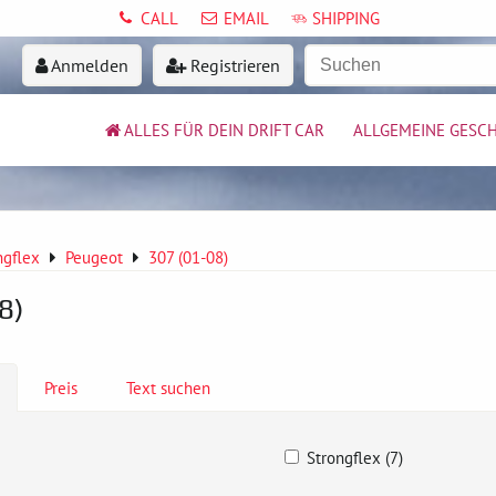
CALL
EMAIL
SHIPPING
Anmelden
Registrieren
ALLES FÜR DEIN DRIFT CAR
ALLGEMEINE GESC
ngflex
Peugeot
307 (01-08)
8)
Preis
Text suchen
Strongflex (7)