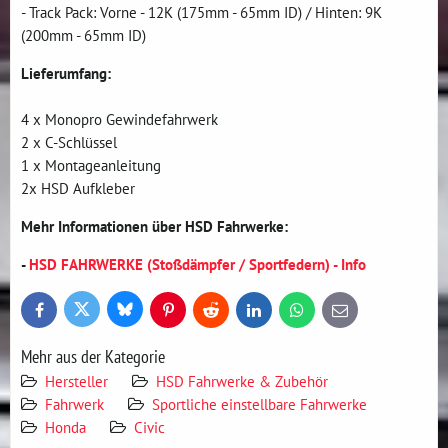
- Track Pack: Vorne - 12K (175mm - 65mm ID) / Hinten: 9K
(200mm - 65mm ID)
Lieferumfang:
4 x Monopro Gewindefahrwerk
2 x C-Schlüssel
1 x Montageanleitung
2x HSD Aufkleber
Mehr Informationen über HSD Fahrwerke:
-
HSD FAHRWERKE (Stoßdämpfer / Sportfedern) - Info
Bluesky
Twitter
Facebook
Pinterest
Reddit
LinkedIn
WhatsApp
E-
mail
Mehr aus der Kategorie
Hersteller
HSD Fahrwerke & Zubehör
Fahrwerk
Sportliche einstellbare Fahrwerke
Honda
Civic