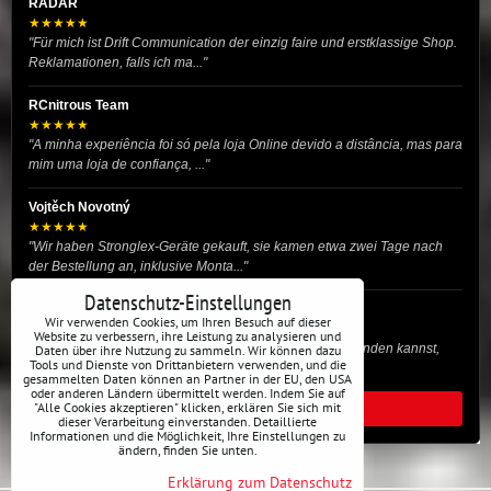
RADAR
★★★★★
"Für mich ist Drift Communication der einzig faire und erstklassige Shop.
Reklamationen, falls ich ma..."
RCnitrous Team
★★★★★
"A minha experiência foi só pela loja Online devido a distância, mas para
mim uma loja de confiança, ..."
Vojtěch Novotný
★★★★★
"Wir haben Stronglex-Geräte gekauft, sie kamen etwa zwei Tage nach
der Bestellung an, inklusive Monta..."
Datenschutz-Einstellungen
josef helmich
Wir verwenden Cookies, um Ihren Besuch auf dieser
★★★★★
Website zu verbessern, ihre Leistung zu analysieren und
"Hier gibt es viele Dinge, die du für dein Drift-Auto verwenden kannst,
Daten über ihre Nutzung zu sammeln. Wir können dazu
Tools und Dienste von Drittanbietern verwenden, und die
egal ob Profi oder für die St..."
gesammelten Daten können an Partner in der EU, den USA
oder anderen Ländern übermittelt werden. Indem Sie auf
"Alle Cookies akzeptieren" klicken, erklären Sie sich mit
ALLE BEWERTUNGEN
dieser Verarbeitung einverstanden. Detaillierte
Informationen und die Möglichkeit, Ihre Einstellungen zu
ändern, finden Sie unten.
Erklärung zum Datenschutz