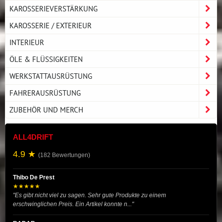
KAROSSERIEVERSTÄRKUNG
KAROSSERIE / EXTERIEUR
INTERIEUR
ÖLE & FLÜSSIGKEITEN
WERKSTATTAUSRÜSTUNG
FAHRERAUSRÜSTUNG
ZUBEHÖR UND MERCH
ALL4DRIFT
4.9 ★
(182 Bewertungen)
Thibo De Prest
★★★★★
"Es gibt nicht viel zu sagen. Sehr gute Produkte zu einem
erschwinglichen Preis. Ein Artikel konnte n..."