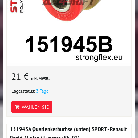
21 €
inkl MWSt.
Lagerstatus:
3 Tage
WÄHLEN SIE
151945A Querlenkerbuchse (unten) SPORT - Renault
Rapid / Extra / Express (85-02)