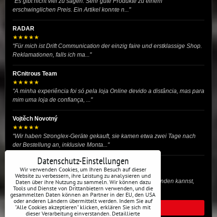
"Es gibt nicht viel zu sagen. Sehr gute Produkte zu einem
erschwinglichen Preis. Ein Artikel konnte n..."
RADAR
★★★★★
"Für mich ist Drift Communication der einzig faire und erstklassige Shop.
Reklamationen, falls ich ma..."
RCnitrous Team
★★★★★
"A minha experiência foi só pela loja Online devido a distância, mas para
mim uma loja de confiança, ..."
Vojtěch Novotný
★★★★★
"Wir haben Stronglex-Geräte gekauft, sie kamen etwa zwei Tage nach
der Bestellung an, inklusive Monta..."
Datenschutz-Einstellungen
josef helmich
Wir verwenden Cookies, um Ihren Besuch auf dieser
★★★★★
Website zu verbessern, ihre Leistung zu analysieren und
"Hier gibt es viele Dinge, die du für dein Drift-Auto verwenden kannst,
Daten über ihre Nutzung zu sammeln. Wir können dazu
Tools und Dienste von Drittanbietern verwenden, und die
egal ob Profi oder für die St..."
gesammelten Daten können an Partner in der EU, den USA
oder anderen Ländern übermittelt werden. Indem Sie auf
"Alle Cookies akzeptieren" klicken, erklären Sie sich mit
ALLE BEWERTUNGEN
dieser Verarbeitung einverstanden. Detaillierte