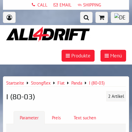
CALL
EMAIL
SHIPPING
Produkte
Menü
Startseite
Strongflex
Fiat
Panda
I (80-03)
I (80-03)
2
Artikel
Parameter
Preis
Text suchen