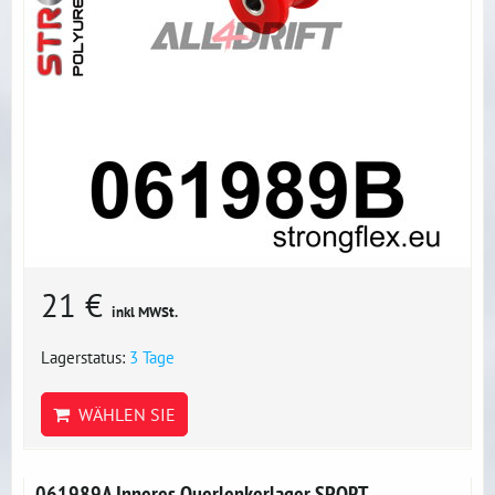
21 €
inkl MWSt.
Lagerstatus:
3 Tage
WÄHLEN SIE
061989A Inneres Querlenkerlager SPORT