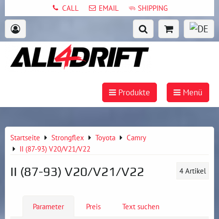
CALL
EMAIL
SHIPPING
Produkte
Menü
Startseite
Strongflex
Toyota
Camry
II (87-93) V20/V21/V22
II (87-93) V20/V21/V22
4
Artikel
Parameter
Preis
Text suchen